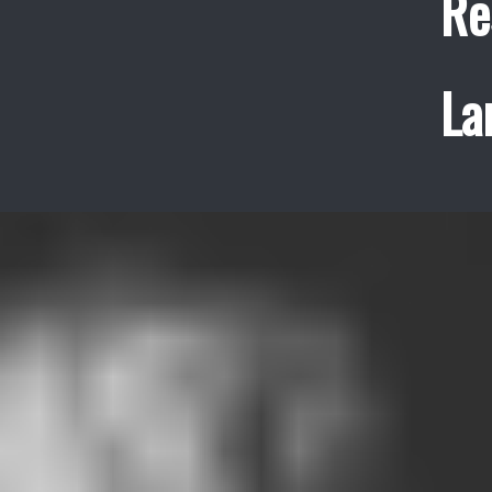
Re
La