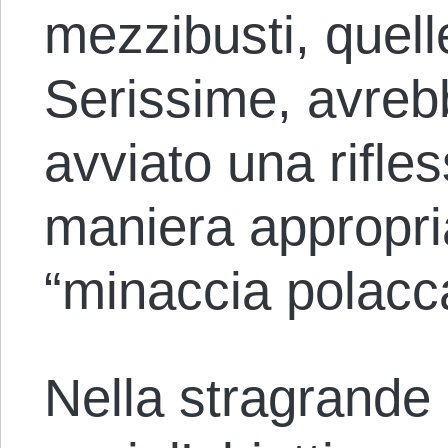
mezzibusti, quel
Serissime, avreb
avviato una rifle
maniera appropria
“minaccia polacc
Nella stragrande