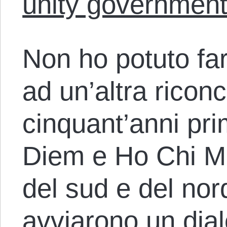
unity governmen
Non ho potuto fa
ad un’altra ricon
cinquant’anni pri
Diem e Ho Chi Mi
del sud e del nor
avviarono un dia