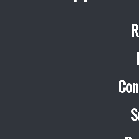
R
Con
S