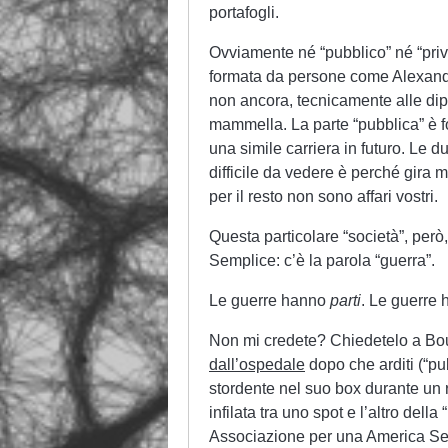
portafogli.
Ovviamente né “pubblico” né “priv
formata da persone come Alexander,
non ancora, tecnicamente alle di
mammella. La parte “pubblica” è f
una simile carriera in futuro. Le d
difficile da vedere è perché gira mo
per il resto non sono affari vostri.
Questa particolare “società”, però
Semplice: c’è la parola “guerra”.
Le guerre hanno
parti
. Le guerre
Non mi credete? Chiedetelo a B
dall’ospedale
dopo che arditi (“pu
stordente nel suo box durante un ra
infilata tra uno spot e l’altro dell
Associazione per una America Sen