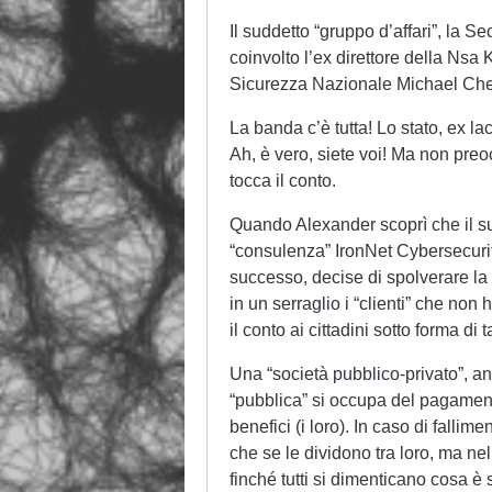
Il suddetto “gruppo d’affari”, la S
coinvolto l’ex direttore della Nsa
Sicurezza Nazionale Michael Cherto
La banda c’è tutta! Lo stato, ex 
Ah, è vero, siete voi! Ma non preo
tocca il conto.
Quando Alexander scoprì che il suo
“consulenza” IronNet Cybersecurit
successo, decise di spolverare la 
in un serraglio i “clienti” che non
il conto ai cittadini sotto forma di 
Una “società pubblico-privato”, 
“pubblica” si occupa del pagamento
benefici (i loro). In caso di fallim
che se le dividono tra loro, ma ne
finché tutti si dimenticano cosa è