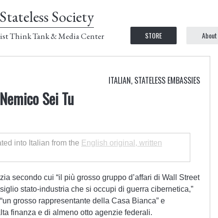
Stateless Society
STORE
About
ist Think Tank & Media Center
ITALIAN
,
STATELESS EMBASSIES
 Nemico Sei Tu
ated into Italian from the
English original, written
ia secondo cui “il più grosso gruppo d’affari di Wall Street
iglio stato-industria che si occupi di guerra cibernetica,”
 “un grosso rappresentante della Casa Bianca” e
ta finanza e di almeno otto agenzie federali.