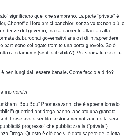
ato” significano quel che sembrano. La parte “privata” è
 Chertoff e i loro amici banchieri senza volto: non più, o
pendenze del governo, ma saldamente attaccati alla
ormata da burocrati governativi ansiosi di intraprendere
ue parti sono collegate tramite una porta girevole. Se è
lto rapidamente (sentite il sibilo?). Voi sborsate i soldi e
, è ben lungi dall’essere banale. Come faccio a dirlo?
 hanno
nemici
.
ounkham “Bou Bou” Phonesavanh, che è appena
tornato
bblici”) guerrieri antidroga hanno lanciato una granata
id. Forse avete sentito la storia nei notiziari della sera,
a “pubblicità progresso” che pubblicizza la (“privata”)
za Droga. Questo è ciò che vi è dato sapere della lotta