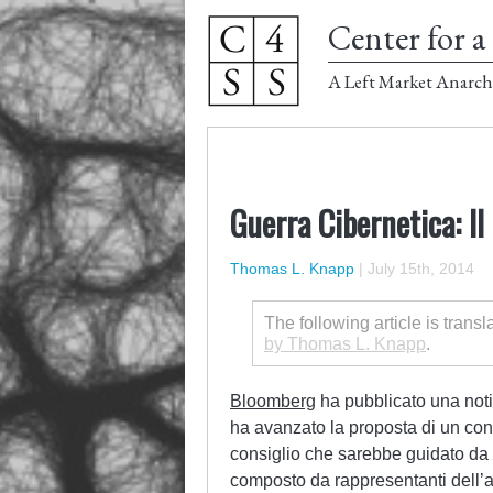
Center for a 
A Left Market Anarch
Guerra Cibernetica: Il
Thomas L. Knapp
|
July 15th, 2014
The following article is transl
by Thomas L. Knapp
.
Bloomberg
ha pubblicato una notiz
ha avanzato la proposta di un cons
consiglio che sarebbe guidato da
composto da rappresentanti dell’al