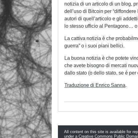
notizia di un articolo di un blog, 
dell’uso di Bitcoin per “diffonder
autori di quell’articolo e gli adde
lo stesso ufficio al Pentagono… o
La cattiva notizia è che probabilm
guerra” o i suoi piani bellici.
La buona notizia è che potete vinc
che avete bisogno di mercati nuovi,
dallo stato (o dello stato, se è pe
Traduzione di Enrico Sanna
.
All content on this site is available for re
under a
Creative Commons Public Domai