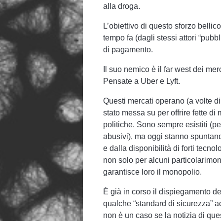
alla droga.
L’obiettivo di questo sforzo bellic
tempo fa (dagli stessi attori “pubbli
di pagamento.
Il suo nemico è il far west dei merc
Pensate a Uber e Lyft.
Questi mercati operano (a volte di 
stato messa su per offrire fette d
politiche. Sono sempre esistiti (p
abusivi), ma oggi stanno spuntand
e dalla disponibilità di forti tecn
non solo per alcuni particolarimono
garantisce loro il monopolio.
È già in corso il dispiegamento de
qualche “standard di sicurezza” 
non è un caso se la notizia di q