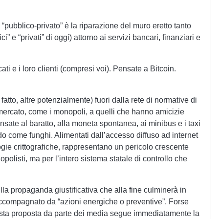
o “pubblico-privato” è la riparazione del muro eretto tanto
ci” e “privati” di oggi) attorno ai servizi bancari, finanziari e
ati e i loro clienti (compresi voi). Pensate a Bitcoin.
fatto, altre potenzialmente) fuori dalla rete di normative di
i mercato, come i monopoli, a quelli che hanno amicizie
ensate al baratto, alla moneta spontanea, ai minibus e i taxi
o come funghi. Alimentati dall’accesso diffuso ad internet
ologie crittografiche, rappresentano un pericolo crescente
polisti, ma per l’intero sistema statale di controllo che
lla propaganda giustificativa che alla fine culminerà in
accompagnato da “azioni energiche o preventive”. Forse
uesta proposta da parte dei media segue immediatamente la