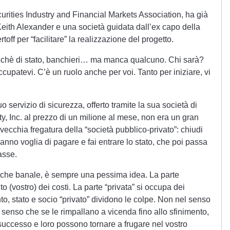
ecurities Industry and Financial Markets Association, ha già
 Keith Alexander e una società guidata dall’ex capo della
ff per “facilitare” la realizzazione del progetto.
lacchè di stato, banchieri… ma manca qualcuno. Chi sarà?
ccupatevi. C’è un ruolo anche per voi. Tanto per iniziare, vi
 servizio di sicurezza, offerto tramite la sua società di
y, Inc. al prezzo di un milione al mese, non era un gran
vecchia fregatura della “società pubblico-privato”: chiudi
 hanno voglia di pagare e fai entrare lo stato, che poi passa
tasse.
anche banale, è sempre una pessima idea. La parte
 (vostro) dei costi. La parte “privata” si occupa dei
ento, stato e socio “privato” dividono le colpe. Non nel senso
l senso che se le rimpallano a vicenda fino allo sfinimento,
 successo e loro possono tornare a frugare nel vostro