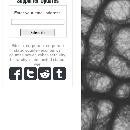
Supporter Updates
Enter your email address:
Bitcoin
,
corporate
,
corporate
state
,
counter-economics
,
counter-power
,
cyber-sercurity
,
hierarchy
,
state
,
united states
,
war
,