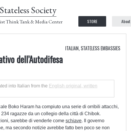
Stateless Society
STORE
About
ist Think Tank & Media Center
ITALIAN
,
STATELESS EMBASSIES
tivo dell’Autodifesa
ated into Italian from the
English original, written
icale Boko Haram ha compiuto una serie di orribili attacchi,
 234 ragazze da un collegio della città di Chibok.
zioni, sarebbe di venderle come
schiave
. Il governo
one, ma secondo notizie avrebbe fatto ben poco se non