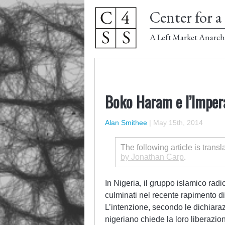
Center for a 
A Left Market Anarch
Boko Haram e l’Impera
Alan Smithee
|
May 15th, 2014
The following article is transl
by Jonathan Carp
.
In Nigeria, il gruppo islamico rad
culminati nel recente rapimento di
L’intenzione, secondo le dichiara
nigeriano chiede la loro liberazi