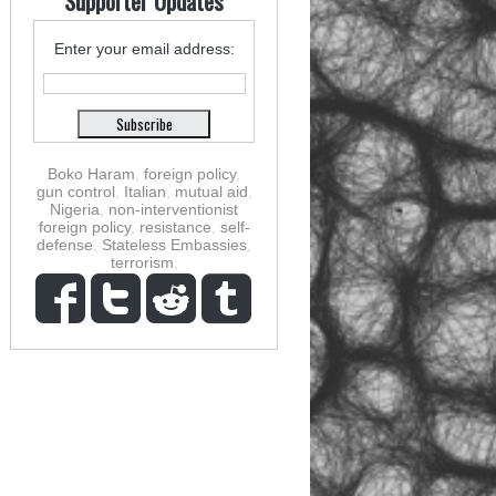
Supporter Updates
Enter your email address:
Boko Haram
,
foreign policy
,
gun control
,
Italian
,
mutual aid
,
Nigeria
,
non-interventionist
foreign policy
,
resistance
,
self-
defense
,
Stateless Embassies
,
terrorism
,