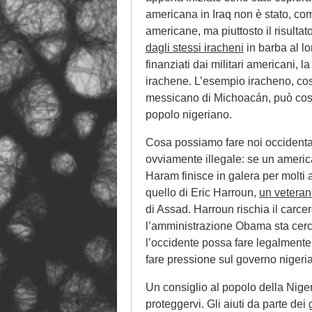
americana in Iraq non è stato, co
americane, ma piuttosto il risultato
dagli stessi iracheni
in barba al l
finanziati dai militari americani, l
irachene. L’esempio iracheno, cos
messicano di Michoacán, può costi
popolo nigeriano.
Cosa possiamo fare noi occidental
ovviamente illegale: se un americ
Haram finisce in galera per molti a
quello di Eric Harroun,
un veteran
di Assad. Harroun rischia il carcere
l’amministrazione Obama sta cerca
l’occidente possa fare legalmente, 
fare pressione sul governo nigeri
Un consiglio al popolo della Nigeri
proteggervi. Gli aiuti da parte de