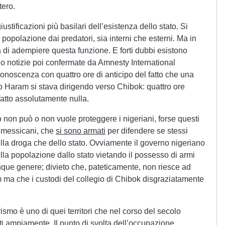
tero.
iustificazioni più basilari dell’esistenza dello stato. Si
popolazione dai predatori, sia interni che esterni. Ma in
à di adempiere questa funzione. E forti dubbi esistono
o notizie poi confermate da Amnesty International
conoscenza con quattro ore di anticipo del fatto che una
ko Haram si stava dirigendo verso Chibok: quattro ore
fatto assolutamente nulla.
o non può o non vuole proteggere i nigeriani, forse questi
 messicani, che
si sono armati
per difendere se stessi
della droga che dello stato. Ovviamente il governo nigeriano
lla popolazione dallo stato vietando il possesso di armi
nque genere; divieto che, pateticamente, non riesce ad
 ma che i custodi del collegio di Chibok disgraziatamente
rismo è uno di quei territori che nel corso del secolo
ti ampiamente. Il punto di svolta dell’occupazione