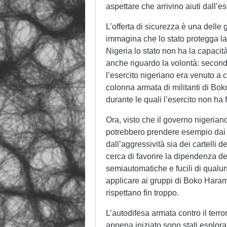
aspettare che arrivino aiuti dall’es
L’offerta di sicurezza è una delle g
immagina che lo stato protegga la 
Nigeria lo stato non ha la capacit
anche riguardo la volontà: second
l’esercito nigeriano era venuto a 
colonna armata di militanti di Bo
durante le quali l’esercito non ha 
Ora, visto che il governo nigerian
potrebbero prendere esempio dai
dall’aggressività sia dei cartelli 
cerca di favorire la dipendenza de
semiautomatiche e fucili di qualu
applicare ai gruppi di Boko Haram
rispettano fin troppo.
L’autodifesa armata contro il terro
appena iniziato sono stati esplora