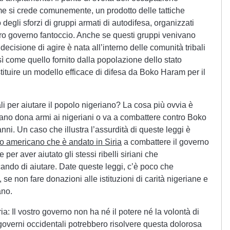
me si crede comunemente, un prodotto delle tattiche
 degli sforzi di gruppi armati di autodifesa, organizzati
oro governo fantoccio. Anche se questi gruppi venivano
a decisione di agire è nata all’interno delle comunità tribali
ì come quello fornito dalla popolazione dello stato
tuire un modello efficace di difesa da Boko Haram per il
i per aiutare il popolo nigeriano? La cosa più ovvia è
ano dona armi ai nigeriani o va a combattere contro Boko
nni. Un caso che illustra l’assurdità di queste leggi è
o americano che è andato in Siria
a combattere il governo
 per aver aiutato gli stessi ribelli siriani che
ndo di aiutare. Date queste leggi, c’è poco che
se non fare donazioni alle istituzioni di carità nigeriane e
ano.
a: Il vostro governo non ha né il potere né la volontà di
i governi occidentali potrebbero risolvere questa dolorosa