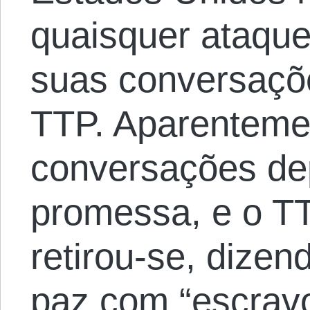
quaisquer ataque
suas conversaçõ
TTP. Aparenteme
conversações de
promessa, e o T
retirou-se, dize
paz com “escrav