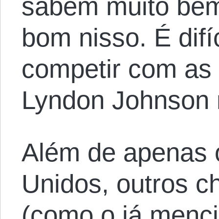
sabem muito be
bom nisso. É difí
competir com as
Lyndon Johnson 
Além de apenas 
Unidos, outros c
(como o já menci