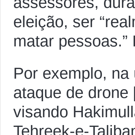
assessores, dura
eleição, ser “rea
matar pessoas.” E
Por exemplo, na 
ataque de drone [
visando Hakimul
Tehreek-e-Taliba