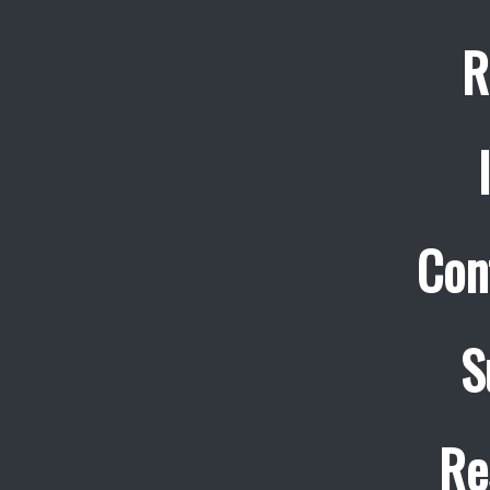
R
Con
S
Re