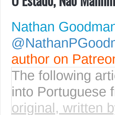
Nathan Goodma
@NathanPGood
author on Patreo
The following arti
into Portuguese 
original, writte