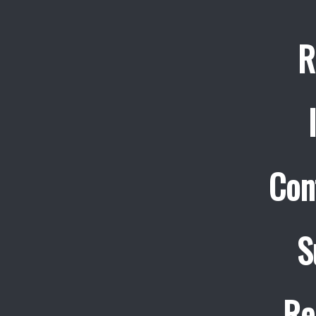
R
Con
S
Re