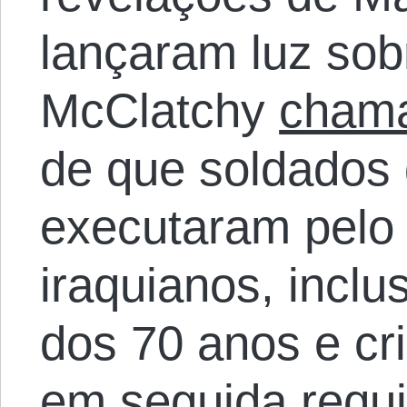
lançaram luz sob
McClatchy
cham
de que soldados
executaram pelo 
iraquianos, inclu
dos 70 anos e cr
em seguida requi