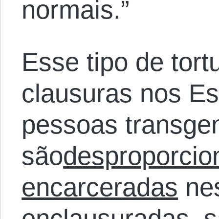
normais.”
Esse tipo de tor
clausuras nos Es
pessoas transge
são
desproporcio
encarceradas
nes
enclausuradas, 