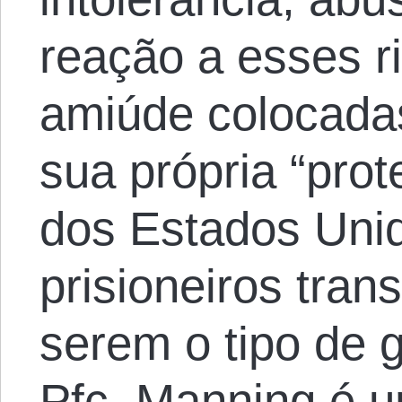
reação a esses r
amiúde colocadas
sua própria “pro
dos Estados Unid
prisioneiros tran
serem o tipo de 
Pfc. Manning é u