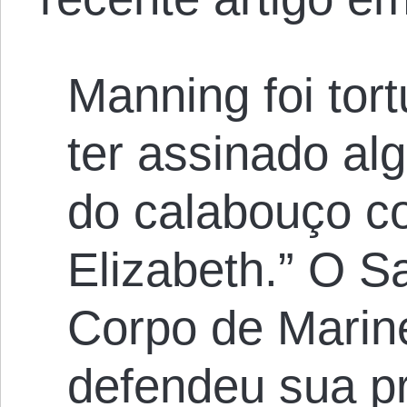
Manning foi tor
ter assinado al
do calabouço 
Elizabeth.” O S
Corpo de Marine
defendeu sua pr