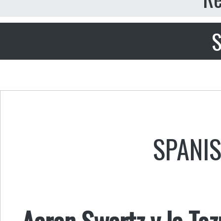
S
SPANI
Aaron Swartz y la Toz