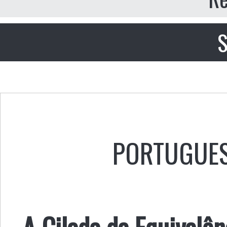
S
PORTUGUE
A Cilada da Equivalên