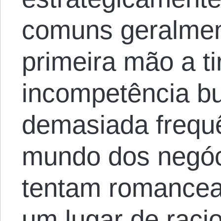
comuns geralme
primeira mão a t
incompetência b
demasiada frequê
mundo dos negóci
tentam romance
um lugar de raci