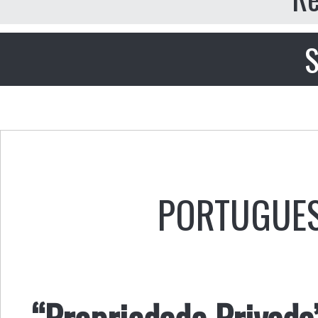
S
PORTUGUE
“Propriedade Privada”