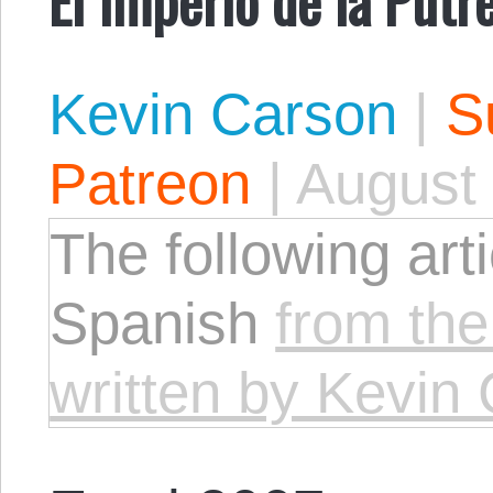
Kevin Carson
|
S
Patreon
|
August 
The following arti
Spanish
from the
written by Kevin