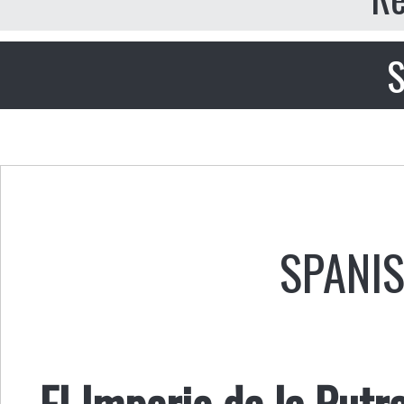
S
SPANI
El Imperio de la Putr