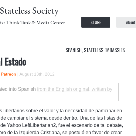
Stateless Society
STORE
About
ist Think Tank & Media Center
SPANISH
,
STATELESS EMBASSIES
l Estado
n Patreon
|
August 13th, 2012
lated into Spanish
from the English original, written by
 libertarios sobre el valor y la necesidad de participar en
r de cambiar el sistema desde dentro. Una de las listas de
 de Yahoo LeftLibertarian2, fue el escenario de tal debate,
o de la Izquierda Cristiana, se postuló en favor de crear