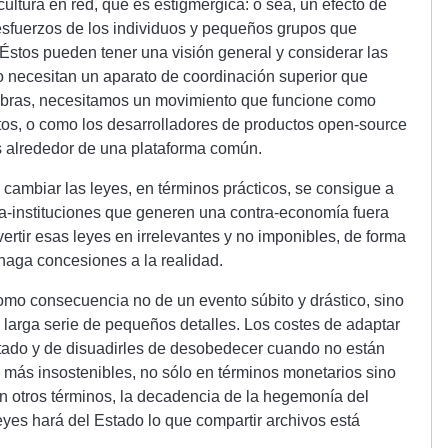
cultura en red, que es estigmérgica: o sea, un efecto de
 esfuerzos de los individuos y pequeños grupos que
Éstos pueden tener una visión general y considerar las
o necesitan un aparato de coordinación superior que
labras, necesitamos un movimiento que funcione como
s, o como los desarrolladores de productos open-source
s alrededor de una plataforma común.
cambiar las leyes, en términos prácticos, se consigue a
ra-instituciones que generen una contra-economía fuera
vertir esas leyes en irrelevantes y no imponibles, de forma
 haga concesiones a la realidad.
omo consecuencia no de un evento súbito y drástico, sino
larga serie de pequeños detalles. Los costes de adaptar
Estado y de disuadirles de desobedecer cuando no están
más insostenibles, no sólo en términos monetarios sino
En otros términos, la decadencia de la hegemonía del
leyes hará del Estado lo que compartir archivos está