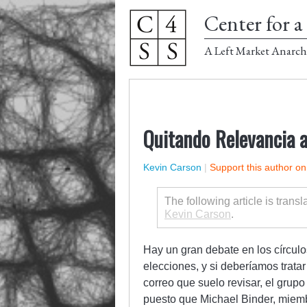
Center for a 
A Left Market Anarch
Quitando Relevancia a
Kevin Carson
|
Support this author o
The following article is trans
Kevin Carson
.
Hay un gran debate en los círculos
elecciones, y si deberíamos trata
correo que suelo revisar, el grupo
puesto que Michael Binder, miembr