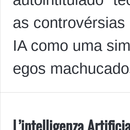
as controvérsias
IA como uma sim
egos machucad
L’intelligenza Artific