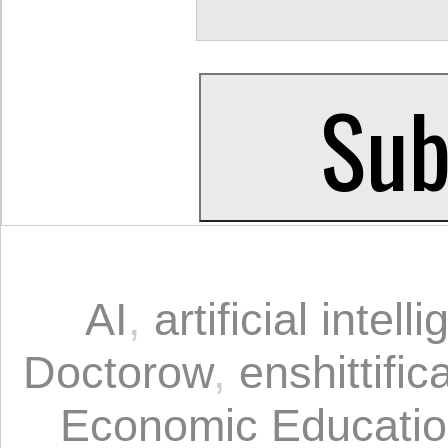
AI
,
artificial intell
Doctorow
,
enshittific
Economic Educati