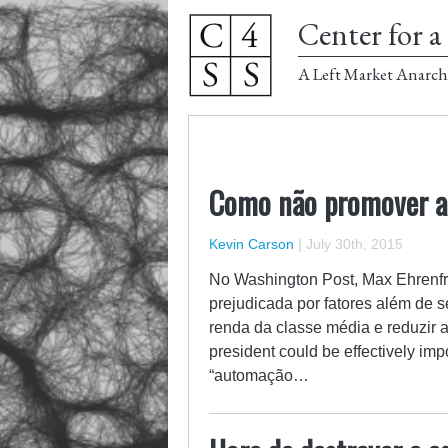
Center for a 
A Left Market Anarch
Como não promover a
Kevin Carson
|
July 30th, 2015
No Washington Post, Max Ehrenfr
prejudicada por fatores além de 
renda da classe média e reduzir a
president could be effectively imp
“automação…