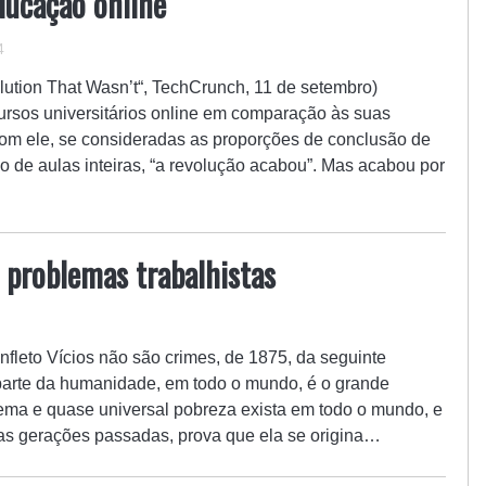
ducação online
4
tion That Wasn’t“, TechCrunch, 11 de setembro)
rsos universitários online em comparação às suas
 com ele, se consideradas as proporções de conclusão de
o de aulas inteiras, “a revolução acabou”. Mas acabou por
s problemas trabalhistas
fleto Vícios não são crimes, de 1875, da seguinte
 parte da humanidade, em todo o mundo, é o grande
ema e quase universal pobreza exista em todo o mundo, e
 as gerações passadas, prova que ela se origina…