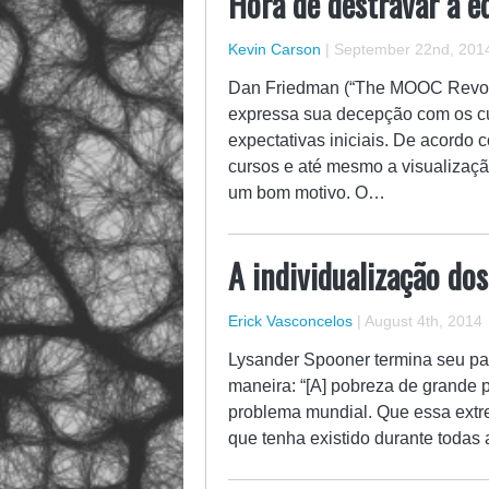
Hora de destravar a e
Kevin Carson
|
September 22nd, 201
Dan Friedman (“The MOOC Revolu
expressa sua decepção com os cu
expectativas iniciais. De acordo
cursos e até mesmo a visualizaçã
um bom motivo. O…
A individualização do
Erick Vasconcelos
|
August 4th, 2014
Lysander Spooner termina seu pan
maneira: “[A] pobreza de grande
problema mundial. Que essa extr
que tenha existido durante todas