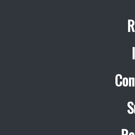
R
Con
S
Re