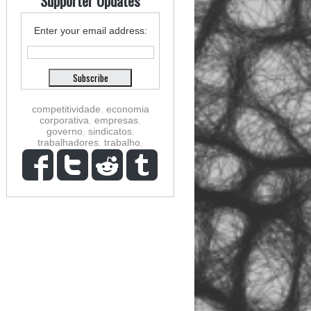
Supporter Updates
Enter your email address:
competitividade
,
economia
corporativa
,
empresas
,
governo
,
sindicatos
,
trabalhadores
,
trabalho
,