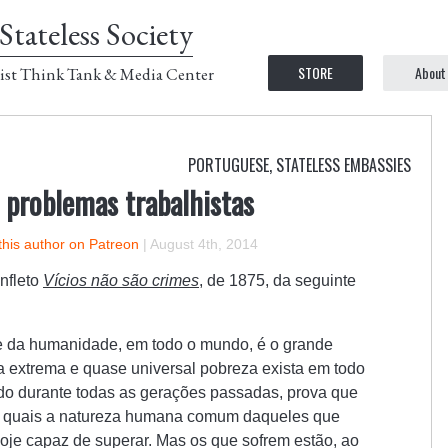
Stateless Society
STORE
About
ist Think Tank & Media Center
PORTUGUESE
,
STATELESS EMBASSIES
s problemas trabalhistas
this author on Patreon
|
August 4th, 2014
nfleto
Vícios não são crimes
, de 1875, da seguinte
te da humanidade, em todo o mundo, é o grande
 extrema e quase universal pobreza exista em todo
ido durante todas as gerações passadas, prova que
as quais a natureza humana comum daqueles que
hoje capaz de superar. Mas os que sofrem estão, ao