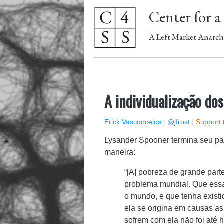
Center for a 
A Left Market Anarch
A individualização do
Erick Vasconcelos
|
@jfrost
|
Support 
Lysander Spooner termina seu pa
maneira:
“[A] pobreza de grande par
problema mundial. Que essa
o mundo, e que tenha exist
ela se origina em causas 
sofrem com ela não foi até 