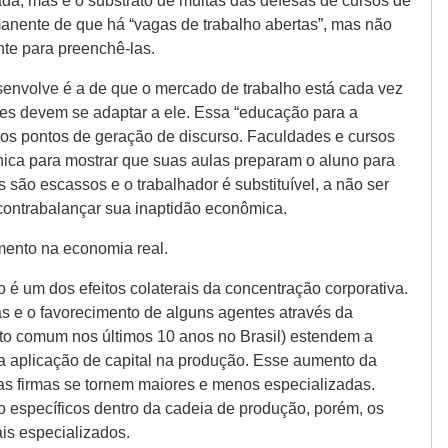
da, mas é o substrato de muitas das defesas de cursos de
anente de que há “vagas de trabalho abertas”, mas não
nte para preenchê-las.
senvolve é a de que o mercado de trabalho está cada vez
res devem se adaptar a ele. Essa “educação para a
 os pontos de geração de discurso. Faculdades e cursos
nica para mostrar que suas aulas preparam o aluno para
ão escassos e o trabalhador é substituível, a não ser
 contrabalançar sua inaptidão econômica.
mento na economia real.
 é um dos efeitos colaterais da concentração corporativa.
s e o favorecimento de alguns agentes através da
o comum nos últimos 10 anos no Brasil) estendem a
a aplicação de capital na produção. Esse aumento da
as firmas se tornem maiores e menos especializadas.
o específicos dentro da cadeia de produção, porém, os
is especializados.