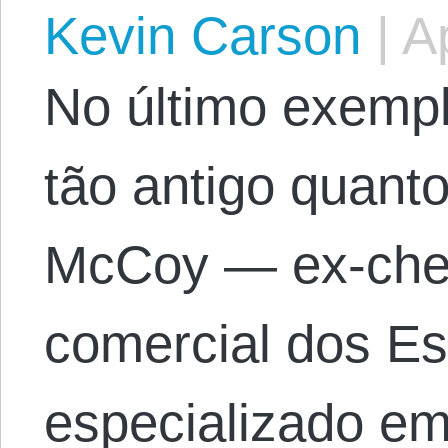
Kevin Carson
|
Ap
No último exemp
tão antigo quant
McCoy — ex-chef
comercial dos E
especializado em