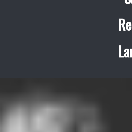
Re
La