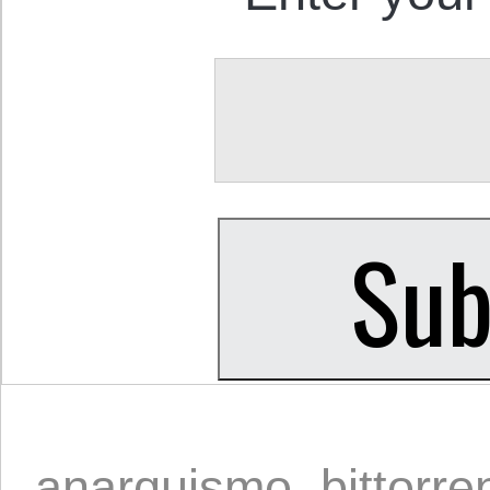
anarquismo
,
bittorre