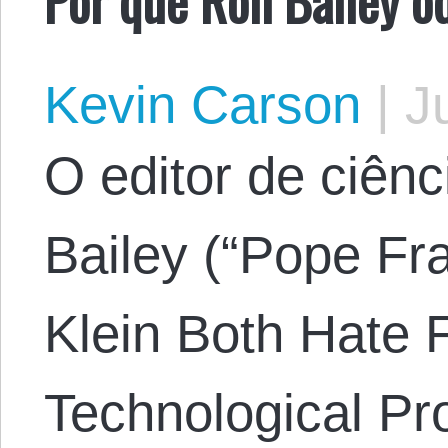
Kevin Carson
|
Ju
O editor de ciên
Bailey (“Pope Fr
Klein Both Hate 
Technological Pr