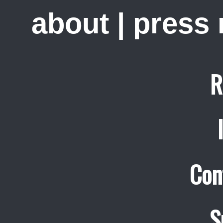
about
|
press
R
Con
S