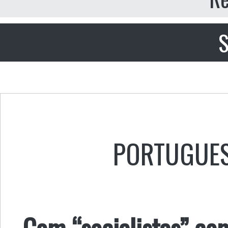
S
PORTUGUE
Com “socialistas” co