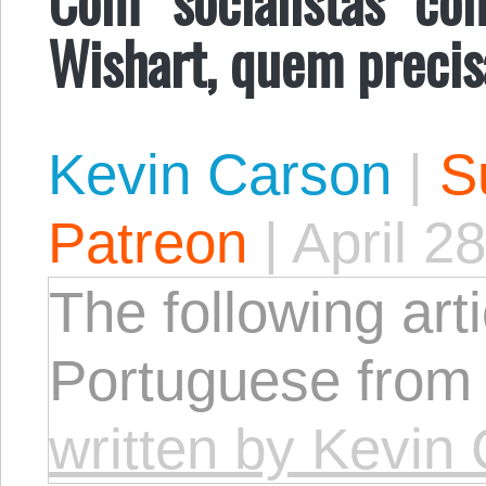
Wishart, quem precis
Kevin Carson
|
S
Patreon
|
April 2
The following arti
Portuguese from
written by Kevin