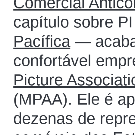
Comercial Antico
capítulo sobre P
Pacífica
— acaba
confortável emp
Picture Associat
(MPAA). Ele é a
dezenas de repr