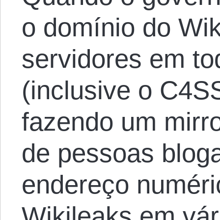
o domínio do Wik
servidores em t
(inclusive o C4
fazendo um mirro
de pessoas bloga
endereço numéric
Wikileaks em vár