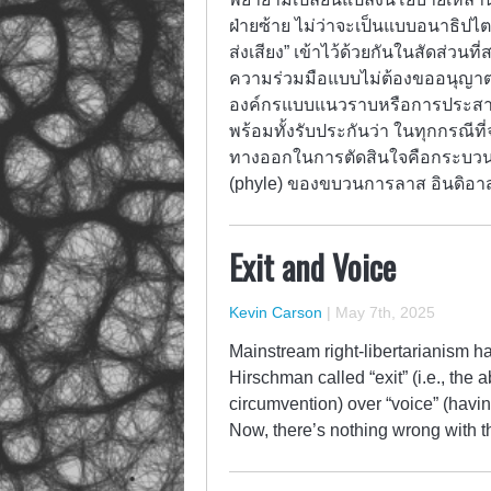
ฝ่ายซ้าย ไม่ว่าจะเป็นแบบอนาธิปไต
ส่งเสียง” เข้าไว้ด้วยกันในสัดส่วน
ความร่วมมือแบบไม่ต้องขออนุญาต (p
องค์กรแบบแนวราบหรือการประสานงา
พร้อมทั้งรับประกันว่า ในทุกกรณีท
ทางออกในการตัดสินใจคือกระบวนก
(phyle) ของขบวนการลาส อินดิอา
Exit and Voice
Kevin Carson
|
May 7th, 2025
Mainstream right-libertarianism has
Hirschman called “exit” (i.e., the 
circumvention) over “voice” (havi
Now, there’s nothing wrong with t