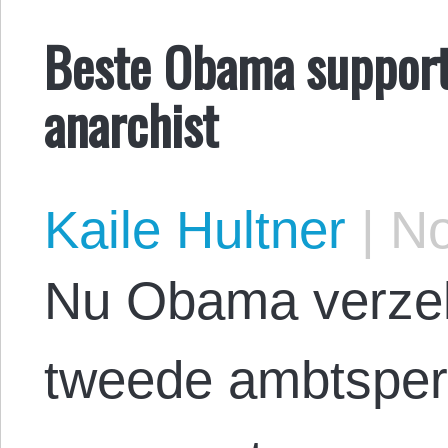
Beste Obama supporte
anarchist
Kaile Hultner
|
No
Nu Obama verzek
tweede ambtsperi