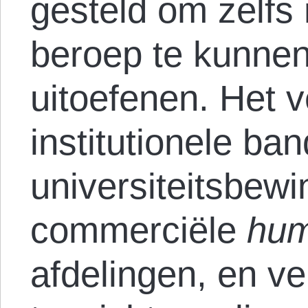
gesteld om zelfs
beroep te kunne
uitoefenen. Het v
institutionele ba
universiteitsbew
commerciële
hum
afdelingen, en v