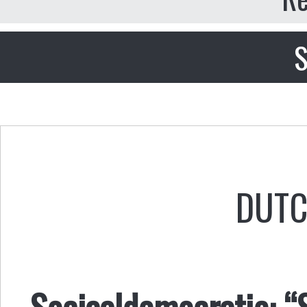
S
DUT
Sociaaldemocratie: “