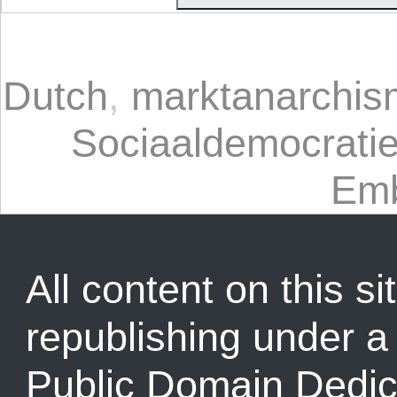
Dutch
,
marktanarchis
Sociaaldemocrati
Emb
All content on this sit
republishing under 
Public Domain Dedic