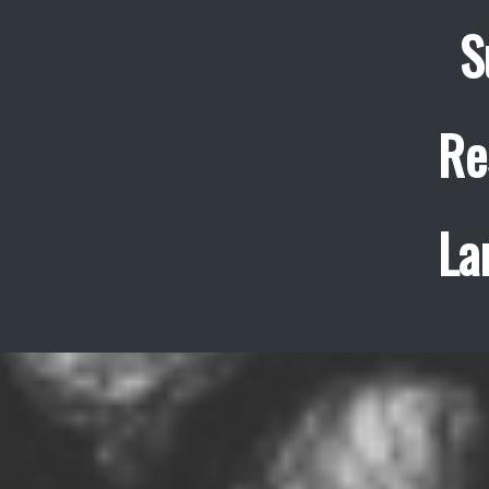
S
Re
La