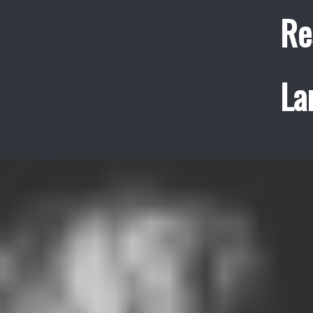
Re
La