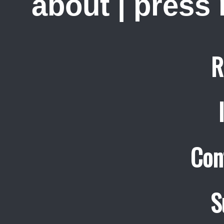
about
|
press
R
Con
S