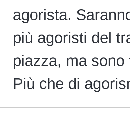
agorista. Sarann
più agoristi del t
piazza, ma sono tu
Più che di agor