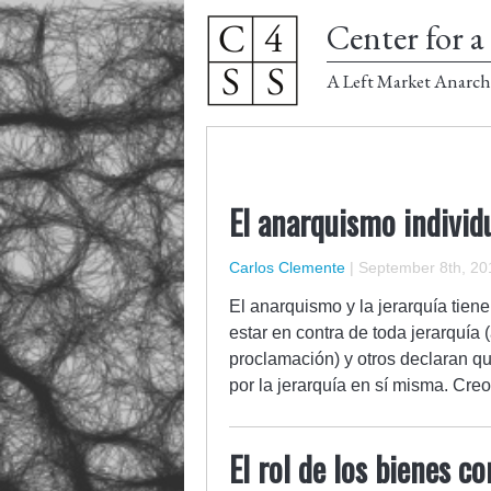
Center for a 
A Left Market Anarch
El anarquismo individu
Carlos Clemente
|
September 8th, 20
El anarquismo y la jerarquía tie
estar en contra de toda jerarquía
proclamación) y otros declaran 
por la jerarquía en sí misma. Cre
El rol de los bienes 