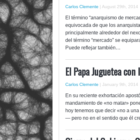
Carlos Clemente
|
August 29th, 2014
El término “anarquismo de merca
equivocada de que los anarquist
principalmente alrededor del nexo
del término “mercado” se equipara
Puede reflejar también…
El Papa Juguetea con 
Carlos Clemente
|
January 9th, 2014
En su reciente exhortación apostó
mandamiento de «no matar» pone u
hoy tenemos que decir «no a una 
— pero no en el sentido que él c