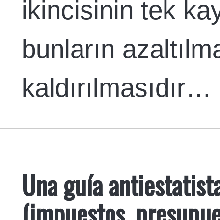
ikincisinin tek k
bunların azaltıl
kaldırılmasıdır…
Una guía antiestatist
(impuestos, presupue