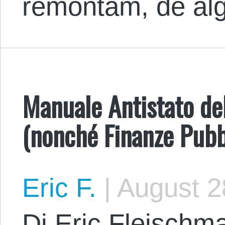
remontam, de a
Manuale Antistato del
(nonché Finanze Pubb
Eric F.
|
August 2
Di Eric Fleischma