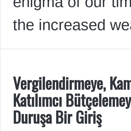
enigma of our time
the increased w
Vergilendirmeye, Kam
Katılımcı Bütçelemeye
Duruşa Bir Giriş