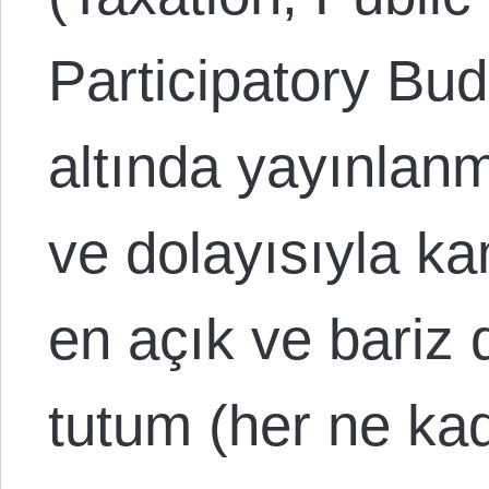
Participatory Bud
altında yayınlanm
ve dolayısıyla ka
en açık ve bariz d
tutum (her ne kad