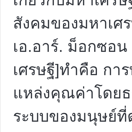
สังคมของมหาเศรษ
เอ.อาร์. ม็อกซอน 
เศรษฐี]ทำคือ การ
แหล่งคุณค่าโดยธร
ระบบของมนุษย์ที