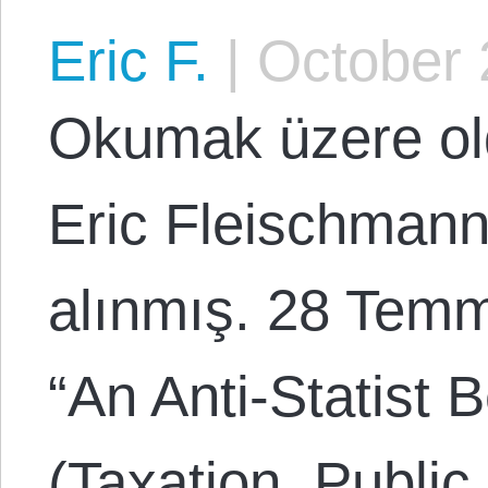
Eric F.
|
October 
Okumak üzere ol
Eric Fleischmann
alınmış. 28 Temm
“An Anti-Statist 
(Taxation, Public