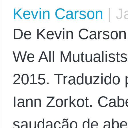
Kevin Carson
|
Ja
De Kevin Carson. 
We All Mutualist
2015. Traduzido 
Iann Zorkot. Cab
saudação de abe