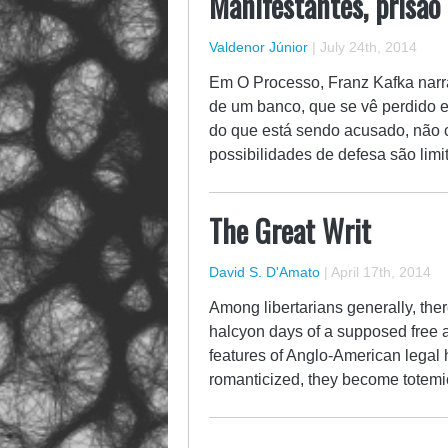
Manifestantes, prisão
Valdenor Júnior
|
July 24th, 2014
Em O Processo, Franz Kafka narra 
de um banco, que se vê perdido 
do que está sendo acusado, não 
possibilidades de defesa são li
The Great Writ
David S. D'Amato
|
April 17th, 2014
Among libertarians generally, the
halcyon days of a supposed free a
features of Anglo-American legal hi
romanticized, they become totemic 