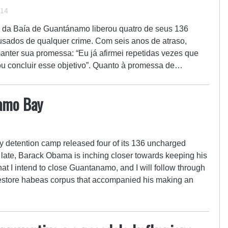
014
da Baía de Guantánamo liberou quatro de seus 136
usados de qualquer crime. Com seis anos de atraso,
nter sua promessa: “Eu já afirmei repetidas vezes que
u concluir esse objetivo”. Quanto à promessa de…
amo Bay
detention camp released four of its 136 uncharged
 late, Barack Obama is inching closer towards keeping his
hat I intend to close Guantanamo, and I will follow through
o restore habeas corpus that accompanied his making an