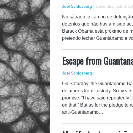
Joel Schlosberg
|
December 22nd, 2
No sábado, o campo de detenção 
detentos que não haviam sido ac
Barack Obama está próximo de ma
pretendo fechar Guantánamo e vo
Escape from Guantan
Joel Schlosberg
|
On Saturday, the Guantanamo Bay 
detainees from custody. Six years
promise: “I have said repeatedly t
on that.” But as for the pledge t
anti-Guantanamo…