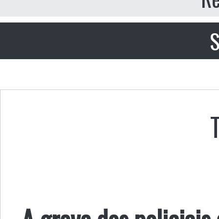
S
A greve dos policiais