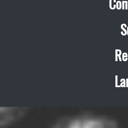
Con
S
Re
La