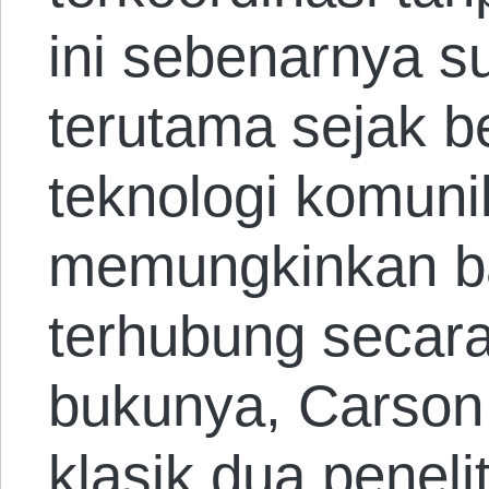
ini sebenarnya s
terutama sejak 
teknologi komuni
memungkinkan ba
terhubung secar
bukunya, Carson
klasik dua peneli