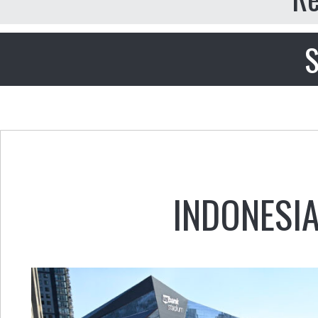
S
INDONESI