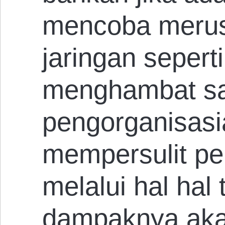
mencoba merus
jaringan seper
menghambat sa
pengorganisas
mempersulit pe
melalui hal hal
dampaknya akan