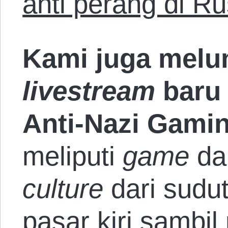
anti perang di Ru
Kami juga melu
livestream
baru 
Anti-Nazi Gami
meliputi
game
dan
culture
dari sudu
pasar kiri samb