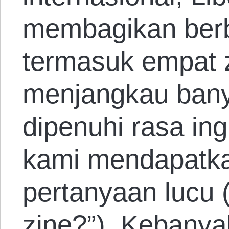
membagikan berb
termasuk empat 
menjangkau ban
dipenuhi rasa in
kami mendapatk
pertanyaan lucu 
zine?”). Kebany