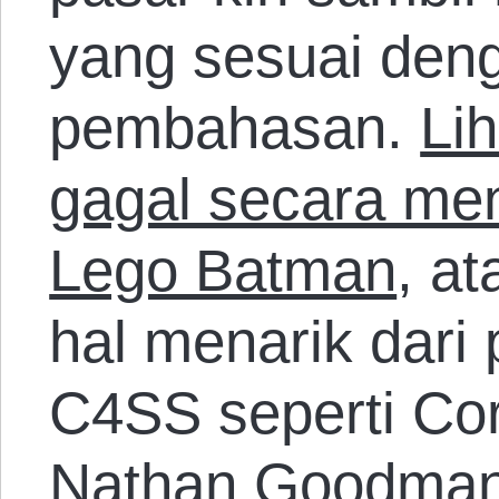
yang sesuai deng
pembahasan.
Lih
gagal secara me
Lego Batman
, a
hal menarik dari 
C4SS seperti Co
Nathan Goodman,