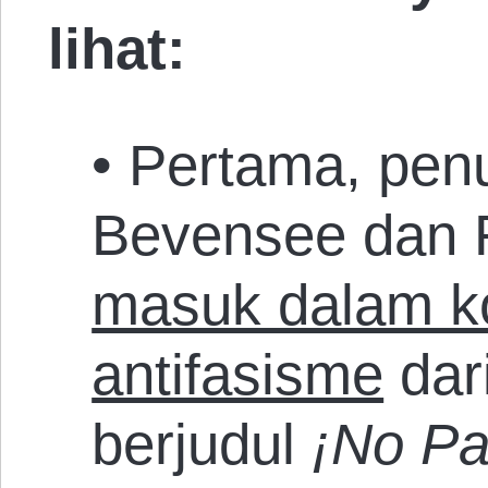
lihat:
• Pertama, pen
Bevensee dan F
masuk dalam ko
antifasisme
dar
berjudul
¡No Pa