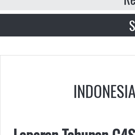
S
INDONESI
Laporan Tahunan C4