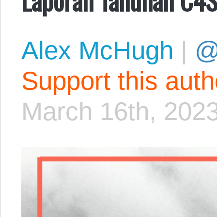
Alex McHugh
|
@
Support this aut
March 16th, 202