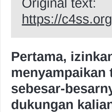
Original text:
https://c4ss.or
Pertama, izinka
menyampaikan t
sebesar-besarn
dukungan kalia