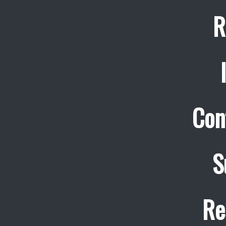
R
Con
S
Re