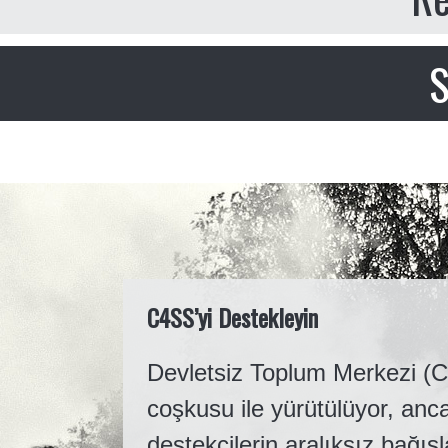
S
C4SS’yi Destekleyin
Devletsiz Toplum Merkezi (C4
coşkusu ile yürütülüyor, anc
destekçilerin aralıksız bağış