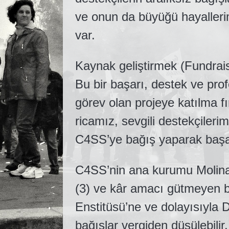
ve onun da büyüğü hayallerim
var.
Kaynak geliştirmek (Fundraisin
Bu bir başarı, destek ve prof
görev olan projeye katılma fır
ricamız, sevgili destekçilerimi
C4SS’ye bağış yaparak başar
C4SS’nin ana kurumu Molinar
(3) ve kâr amacı gütmeyen bi
Enstitüsü’ne ve dolayısıyla 
bağışlar vergiden düşülebilir.