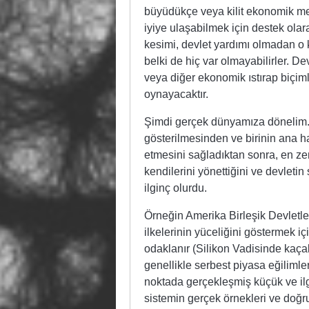
büyüdükçe veya kilit ekonomik mer
iyiye ulaşabilmek için destek olar
kesimi, devlet yardımı olmadan o 
belki de hiç var olmayabilirler. De
veya diğer ekonomik ıstırap biçimler
oynayacaktır.
Şimdi gerçek dünyamıza dönelim. D
gösterilmesinden ve birinin ana ha
etmesini sağladıktan sonra, en ze
kendilerini yönettiğini ve devlet
ilginç olurdu.
Örneğin Amerika Birleşik Devletle
ilkelerinin yüceliğini göstermek i
odaklanır (Silikon Vadisinde kaçak
genellikle serbest piyasa eğilimleri
noktada gerçekleşmiş küçük ve ilg
sistemin gerçek örnekleri ve doğru 