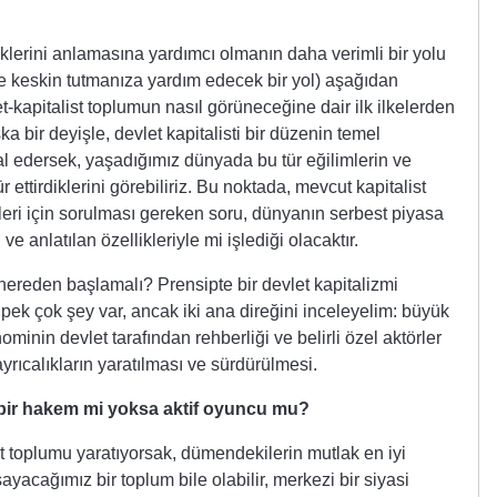
eklerini anlamasına yardımcı olmanın daha verimli bir yolu
 ve keskin tutmanıza yardım edecek bir yol) aşağıdan
et-kapitalist toplumun nasıl görüneceğine dair ilk ilkelerden
a bir deyişle, devlet kapitalisti bir düzenin temel
al edersek, yaşadığımız dünyada bu tür eğilimlerin ve
 ettirdiklerini görebiliriz. Bu noktada, mevcut kapitalist
leri için sorulması gereken soru, dünyanın serbest piyasa
 ve anlatılan özellikleriyle mi işlediği olacaktır.
nereden başlamalı? Prensipte bir devlet kapitalizmi
ek çok şey var, ancak iki ana direğini inceleyelim: büyük
ominin devlet tarafından rehberliği ve belirli özel aktörler
yrıcalıkların yaratılması ve sürdürülmesi.
 bir hakem mi yoksa aktif oyuncu mu?
st toplumu yaratıyorsak, dümendekilerin mutlak en iyi
sayacağımız bir toplum bile olabilir, merkezi bir siyasi