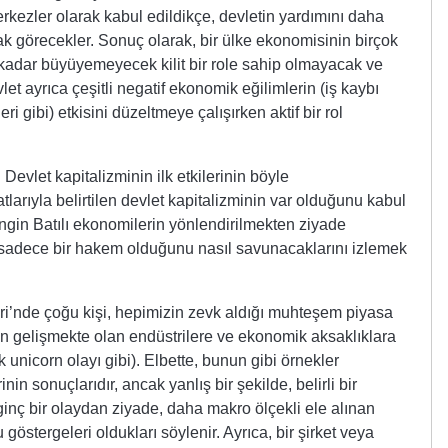
kezler olarak kabul edildikçe, devletin yardımını daha
ak görecekler. Sonuç olarak, bir ülke ekonomisinin birçok
kadar büyüyemeyecek kilit bir role sahip olmayacak ve
vlet ayrıca çeşitli negatif ekonomik eğilimlerin (iş kaybı
i gibi) etkisini düzeltmeye çalışırken aktif bir rol
evlet kapitalizminin ilk etkilerinin böyle
tlarıyla belirtilen devlet kapitalizminin var olduğunu kabul
ngin Batılı ekonomilerin yönlendirilmekten ziyade
in sadece bir hakem olduğunu nasıl savunacaklarını izlemek
ri’nde çoğu kişi, hepimizin zevk aldığı muhteşem piyasa
çin gelişmekte olan endüstrilere ve ekonomik aksaklıklara
 unicorn olayı gibi). Elbette, bunun gibi örnekler
nin sonuçlarıdır, ancak yanlış bir şekilde, belirli bir
inç bir olaydan ziyade, daha makro ölçekli ele alınan
göstergeleri oldukları söylenir. Ayrıca, bir şirket veya