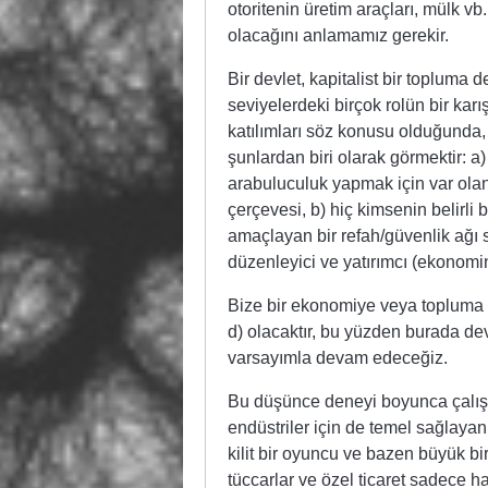
otoritenin üretim araçları, mülk vb
olacağını anlamamız gerekir.
Bir devlet, kapitalist bir topluma d
seviyelerdeki birçok rolün bir ka
katılımları söz konusu olduğunda, k
şunlardan biri olarak görmektir: 
arabuluculuk yapmak için var olan
çerçevesi, b) hiç kimsenin belirli
amaçlayan bir refah/güvenlik ağı sis
düzenleyici ve yatırımcı (ekonomin
Bize bir ekonomiye veya topluma 
d) olacaktır, bu yüzden burada de
varsayımla devam edeceğiz.
Bu düşünce deneyi boyunca çalışıld
endüstriler için de temel sağlaya
kilit bir oyuncu ve bazen büyük bi
tüccarlar ve özel ticaret sadece ha