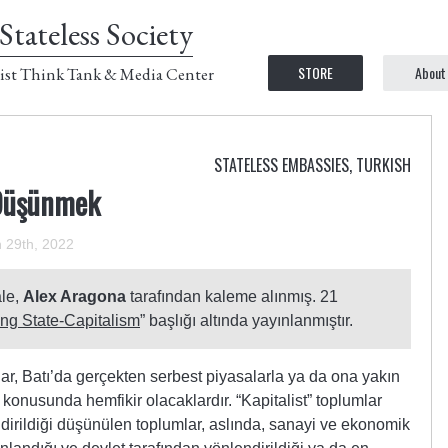
Stateless Society
STORE
About
ist Think Tank & Media Center
STATELESS EMBASSIES
,
TURKISH
 Düşünmek
 29th, 2022
le,
Alex Aragona
tarafından kaleme alınmış. 21
ng State-Capitalism
” başlığı altında yayınlanmıştır.
r, Batı’da gerçekten serbest piyasalarla ya da ona yakın
konusunda hemfikir olacaklardır. “Kapitalist” toplumlar
ndirildiği düşünülen toplumlar, aslında, sanayi ve ekonomik