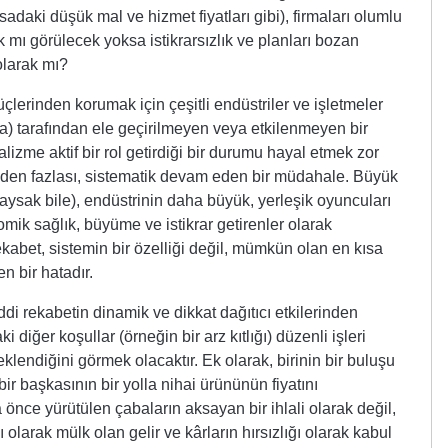
adaki düşük mal ve hizmet fiyatları gibi), firmaları olumlu
 mı görülecek yoksa istikrarsızlık ve planları bozan
 olarak mı?
üçlerinden korumak için çeşitli endüstriler ve işletmeler
yla) tarafından ele geçirilmeyen veya etkilenmeyen bir
izme aktif bir rol getirdiği bir durumu hayal etmek zor
inden fazlası, sistematik devam eden bir müdahale. Büyük
arsaysak bile), endüstrinin daha büyük, yerleşik oyuncuları
omik sağlık, büyüme ve istikrar getirenler olarak
ekabet, sistemin bir özelliği değil, mümkün olan en kısa
n bir hatadır.
iddi rekabetin dinamik ve dikkat dağıtıcı etkilerinden
 diğer koşullar (örneğin bir arz kıtlığı) düzenli işleri
lendiğini görmek olacaktır. Ek olarak, birinin bir buluşu
r başkasının bir yolla nihai ürününün fiyatını
 önce yürütülen çabaların aksayan bir ihlali olarak değil,
larak mülk olan gelir ve kârların hırsızlığı olarak kabul