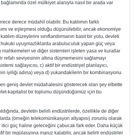
. bağlamında özel mülkiyet alanıyla nasıl bir arada var
erece derece müdahil olabilir. Bu katılımın farklı
rışımı ve eşleşmesi olduğu düşünülebilir, ancak ekonomiye
atılım düzeylerini sınıflandırmanın basit bir yolu, devleti
a) hukuki uyuşmazlıklarda arabuluculuk yapan güç veya
 mahkemeleri ve diğer sistemleri işleten yasa ve kurallar
 bir refah seviyesinin altına düşmemesini sağlamayı
temi sağlayıcısı, c) aktif bir endüstriyel planlayıcı,
in iyiliği adına) veya d) yukarıdakilerin bir kombinasyonu.
en geniş devlet müdahalesini gösterecek olan şey elbette
vlet-kapitalist bir toplumu düşündüğümüz için bu
ığında, devletin belirli endüstrilerde, özellikle de diğer
nlarda (örneğin telekomünikasyon altyapısı) zorunlu olarak
r itici güç haline geleceğini çabucak fark eder. Daha küçük
fif bir regülasyona maruz kalabilir, ancak belirli endüstriler