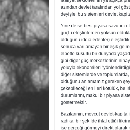
faaliyet sektörlerinin ya açıkça pl
azından devlet tarafından yol gös
deyişle, bu sistemleri devlet kapi
Yine de serbest piyasa savunucula
güçlü eleştirilerden yoksun oldukl
olduğunu iddia edenler) eleştirdi
sonuca varılamayan bir eşik gelmek
elbette kusurlu bir dünyada yaşad
gibi diğer güç merkezlerinin nihay
yoluyla ekonomileri “yönlendirdiği”
diğer sistemlerde ve toplumlarda, ö
olduğunu anlamamız gereken şeydir.
çekebileceği en ileri kötülük, bel
durumlarını, makul bir piyasa sist
göstermektir.
Bazılarının, mevcut devlet-kapitali
radikal bir şekilde ihlal ettiği f
ise gerçeği görmeyi direkt olarak