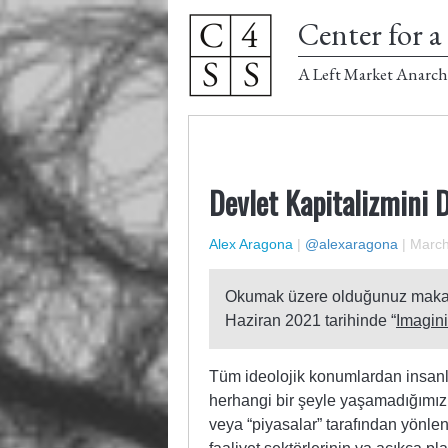
Center for a 
A Left Market Anarch
Devlet Kapitalizmini
Alex Aragona
|
@alexaragona
|
March
Okumak üzere olduğunuz maka
Haziran 2021 tarihinde “
Imagini
Tüm ideolojik konumlardan insanla
herhangi bir şeyle yaşamadığımız 
veya “piyasalar” tarafından yönle