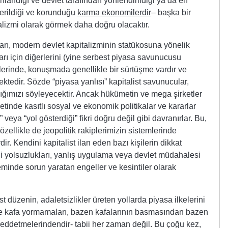
anlandığı ve devlet tarafından yönlendirildiği ya da en
terildiği ve korunduğu
karma ekonomilerdir
– başka bir
talizmi olarak görmek daha doğru olacaktır.
rı, modern devlet kapitalizminin statükosuna yönelik
arı için diğerlerini (yine serbest piyasa savunucusu
klerinde, konuşmada genellikle bir sürtüşme vardır ve
tedir. Sözde “piyasa yanlısı” kapitalist savunucular,
ığımızı söyleyecektir. Ancak hükümetin ve mega şirketler
etinde kasıtlı sosyal ve ekonomik politikalar ve kararlar
 veya “yol gösterdiği” fikri doğru değil gibi davranırlar. Bu,
zellikle de jeopolitik rakiplerimizin sistemlerinde
 Kendini kapitalist ilan eden bazı kişilerin dikkat
irli yolsuzlukları, yanlış uygulama veya devlet müdahalesi
eminde sorun yaratan engeller ve kesintiler olarak
st düzenin, adaletsizlikler üreten yollarda piyasa ilkelerini
ikrine kafa yormamaları, bazen kafalarının basmasından bazen
 reddetmelerindendir- tabii her zaman değil. Bu çoğu kez,