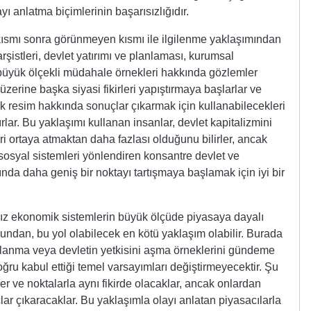
yı anlatma biçimlerinin başarısızlığıdır.
ısmı sonra görünmeyen kısmı ile ilgilenme yaklaşımından
rşistleri, devlet yatırımı ve planlaması, kurumsal
 büyük ölçekli müdahale örnekleri hakkında gözlemler
erine başka siyasi fikirleri yapıştırmaya başlarlar ve
ük resim hakkında sonuçlar çıkarmak için kullanabilecekleri
rlar. Bu yaklaşımı kullanan insanlar, devlet kapitalizmini
eri ortaya atmaktan daha fazlası olduğunu bilirler, ancak
osyal sistemleri yönlendiren konsantre devlet ve
ında daha geniş bir noktayı tartışmaya başlamak için iyi bir
mız ekonomik sistemlerin büyük ölçüde piyasaya dayalı
undan, bu yol olabilecek en kötü yaklaşım olabilir. Burada
kullanma veya devletin yetkisini aşma örneklerini gündeme
oğru kabul ettiği temel varsayımları değiştirmeyecektir. Şu
 ve noktalarla aynı fikirde olacaklar, ancak onlardan
ar çıkaracaklar. Bu yaklaşımla olayı anlatan piyasacılarla