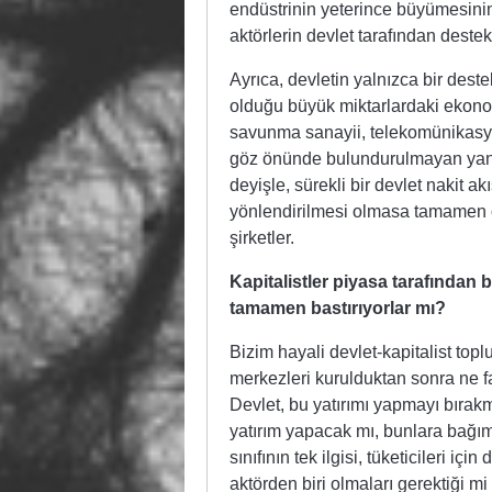
endüstrinin yeterince büyümesini
aktörlerin devlet tarafından dest
Ayrıca, devletin yalnızca bir dest
olduğu büyük miktarlardaki ekonom
savunma sanayii, telekomünikasyo
göz önünde bulundurulmayan yan sa
deyişle, sürekli bir devlet nakit a
yönlendirilmesi olmasa tamamen ort
şirketler.
Kapitalistler piyasa tarafından
tamamen bastırıyorlar mı?
Bizim hayali devlet-kapitalist top
merkezleri kurulduktan sonra ne f
Devlet, bu yatırımı yapmayı bırak
yatırım yapacak mı, bunlara bağıml
sınıfının tek ilgisi, tüketicileri i
aktörden biri olmaları gerektiği m