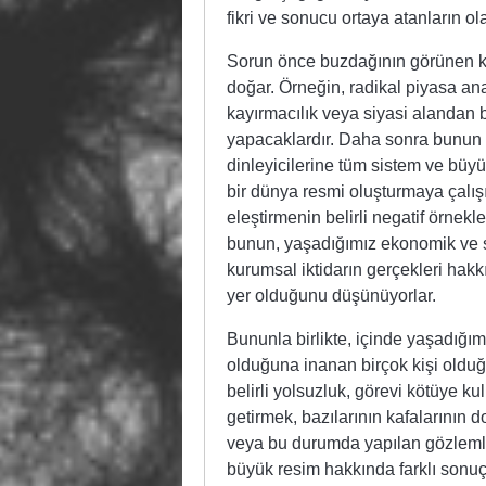
fikri ve sonucu ortaya atanların ola
Sorun önce buzdağının görünen k
doğar. Örneğin, radikal piyasa ana
kayırmacılık veya siyasi alandan
yapacaklardır. Daha sonra bunun üz
dinleyicilerine tüm sistem ve büy
bir dünya resmi oluşturmaya çalışı
eleştirmenin belirli negatif örnekl
bunun, yaşadığımız ekonomik ve s
kurumsal iktidarın gerçekleri hakk
yer olduğunu düşünüyorlar.
Bununla birlikte, içinde yaşadığı
olduğuna inanan birçok kişi olduğ
belirli yolsuzluk, görevi kötüye 
getirmek, bazılarının kafalarının d
veya bu durumda yapılan gözlemler
büyük resim hakkında farklı sonuçl