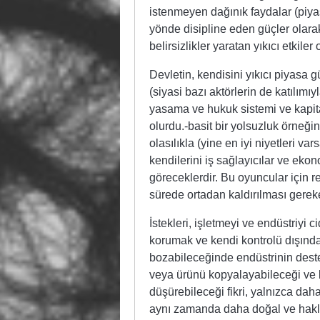
istenmeyen dağınık faydalar (piyas
yönde disipline eden güçler olarak
belirsizlikler yaratan yıkıcı etkiler
Devletin, kendisini yıkıcı piyasa g
(siyasi bazı aktörlerin de katılımı
yasama ve hukuk sistemi ve kapital
olurdu.-basit bir yolsuzluk örneğ
olasılıkla (yine en iyi niyetleri v
kendilerini iş sağlayıcılar ve ekon
göreceklerdir. Bu oyuncular için r
sürede ortadan kaldırılması gereke
İstekleri, işletmeyi ve endüstriyi c
korumak ve kendi kontrolü dışındaki
bozabileceğinde endüstrinin destek
veya ürünü kopyalayabileceği ve bi
düşürebileceği fikri, yalnızca daha
aynı zamanda daha doğal ve haklı o