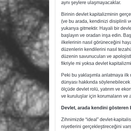
aynı şeylere ulaşmayacaklar.
Birinin devlet kapitalizminin gerç
(ve bu arada, kendinizi disiplinli
yukarıya gitmektir. Hayali bir devl
başlayın ve oradan inşa edin. Başk
ilkelerinin nasıl görüneceğini hay
düzenlerin kendilerini nasıl tezahür
düzenin savunucuları ve apolojist
fikriyle mi yoksa devlet kapitalizmi
Peki bu yaklaşımla anlatmaya ilk 
dünyası hakkında söylenebilecek p
ölçüde devlet rolü, yatırım ve ekon
ve kuruluşlar için korumaların ve a
Devlet, arada kendini gösteren
Zihnimizde “ideal” devlet-kapitali
niyetlerini gerçekleştireceğini var