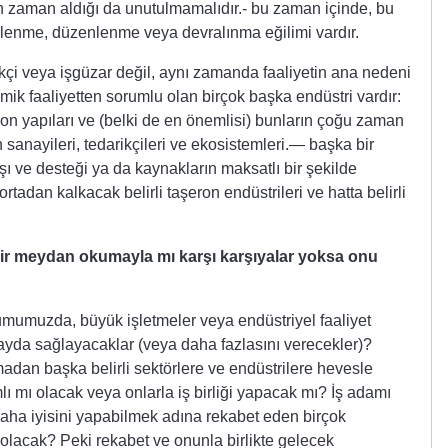
n zaman aldığı da unutulmamalıdır.- bu zaman içinde, bu
eklenme, düzenlenme veya devralınma eğilimi vardır.
ekçi veya işgüzar değil, aynı zamanda faaliyetin ana nedeni
ik faaliyetten sorumlu olan birçok başka endüstri vardır:
n yapıları ve (belki de en önemlisi) bunların çoğu zaman
nayileri, tedarikçileri ve ekosistemleri.— başka bir
kışı ve desteği ya da kaynakların maksatlı bir şekilde
adan kalkacak belirli taşeron endüstrileri ve hatta belirli
 bir meydan okumayla mı karşı karşıyalar yoksa onu
lumumuzda, büyük işletmeler veya endüstriyel faaliyet
ayda sağlayacaklar (veya daha fazlasını verecekler)?
madan başka belirli sektörlere ve endüstrilere hevesle
ı mı olacak veya onlarla iş birliği yapacak mı? İş adamı
çin daha iyisini yapabilmek adına rekabet eden birçok
i olacak? Peki rekabet ve onunla birlikte gelecek