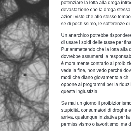
potenziare la lotta alla droga int
devastazione che la droga stess
azioni visto che allo stesso tempo
se di pochissimo, le sofferenze di 
Un anarchico potrebbe rispondere c
di usare i soldi delle tasse per fi
Pur ammettendo che la lotta alla d
dovrebbe assumersi la responsabili
è moralmente contrario al proibizi
vede la fine, non vedo perché dov
modi che diano giovamento a chi d
oppone ai programmi per la riduz
questa ingiustizia.
Se mai un giorno il proibizionismo
stupidità, consumatori di droghe 
arriva, qualunque iniziativa per l
permissivismo o favoritismo, ma di