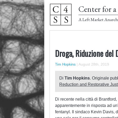
Center for a 
A Left Market Anarch
Droga, Riduzione del 
Tim Hopkins
|
August 28th, 2019
Di
Tim Hopkins
. Originale pubb
Reduction and Restorative Just
Di recente nella città di Brantford,
apparentemente in risposta ad un’
fentanyl. Il sindaco Kevin Davis, d