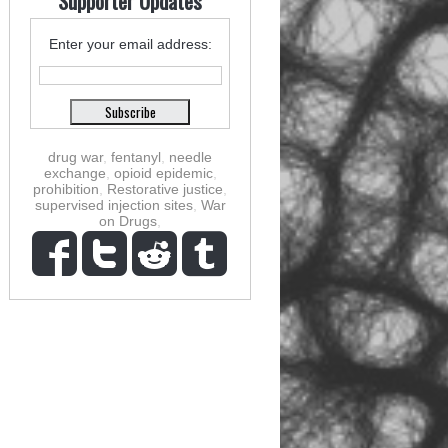
Supporter Updates
Enter your email address:
drug war
,
fentanyl
,
needle
exchange
,
opioid epidemic
,
prohibition
,
Restorative justice
,
supervised injection sites
,
War
on Drugs
,