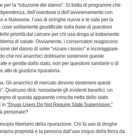
ve per la “riduzione del danno”. Si tratta di programmi che
 dipendenza, dell’overdose o dell’avvelenamento con
n e Naloxone, l’uso di siringhe nuove e le sale per la
e cose solitamente giustificate sulla base di questioni
lle priorità dal carcere per chi usa droga al trattamento
blema di salute. Ovviamente, i conservatori reagiscono
ione del danno di voler “viziare i tossici” e incoraggiare
redo che noi anarchici dobbiamo sostenere queste
ate e gestite dallo stato, non per questioni sanitarie o di
tto di giustizia riparatoria.
a. Gli anarchici di mercato devono sostenere questi
. Qualcuno dirà: nonostante gli evidenti benefici, un
gno di questa apparente crescita netta dello stato
l
in
“Drugs Users Do Not Require State Supervision,”
rtà personale?
ncipio libertario della riparazione. Chi fa uso di droghe
a propria proprietà e la persona dall’uso iniquo della forza da