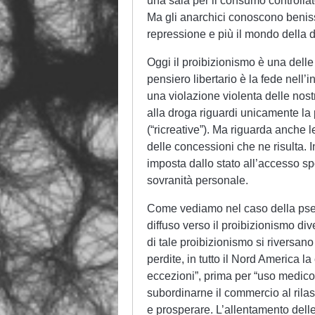
una sala per il consumo controllat
Ma gli anarchici conoscono benissi
repressione e più il mondo della d
Oggi il proibizionismo è una delle 
pensiero libertario è la fede nell’
una violazione violenta delle nostr
alla droga riguardi unicamente la 
(“ricreative”). Ma riguarda anche l
delle concessioni che ne risulta.
imposta dallo stato all’accesso spo
sovranità personale.
Come vediamo nel caso della pseu
diffuso verso il proibizionismo di
di tale proibizionismo si riversano
perdite, in tutto il Nord America la
eccezioni”, prima per “uso medico” 
subordinarne il commercio al rilas
e prosperare. L’allentamento delle 