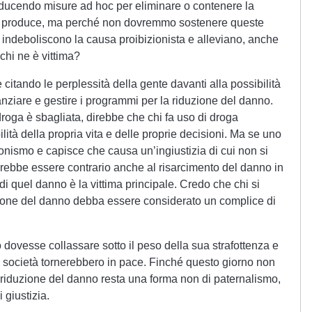
roducendo misure ad hoc per eliminare o contenere la
a produce, ma perché non dovremmo sostenere queste
 indeboliscono la causa proibizionista e alleviano, anche
chi ne è vittima?
itando le perplessità della gente davanti alla possibilità
nanziare e gestire i programmi per la riduzione del danno.
roga è sbagliata, direbbe che chi fa uso di droga
tà della propria vita e delle proprie decisioni. Ma se uno
onismo e capisce che causa un’ingiustizia di cui non si
rebbe essere contrario anche al risarcimento del danno in
i quel danno è la vittima principale. Credo che chi si
ione del danno debba essere considerato un complice di
 dovesse collassare sotto il peso della sua strafottenza e
e società tornerebbero in pace. Finché questo giorno non
a riduzione del danno resta una forma non di paternalismo,
 giustizia.