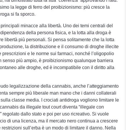
o, ha dimostrato tutta la sua “coerenza” approvando i raid.
mo la legge di ferro del proibizionismo: più cresce la
roga si fa sporco.
principali minacce alla libertà. Uno dei temi centrali del
indipendenza della persona fisica, e la lotta alla droga è
e libertà più personali. Si pensa solitamente che la lotta
produzione, la distribuzione e il consumo di droghe illecite
e prescrizioni e le norme sui farmaci, nonché l’oligopolio
 In senso più ampio, è proibizionismo qualunque barriera
ntaneo alle droghe, ed è incompatibile con il diritto alla
do legalizzazione della cannabis, anche l’atteggiamento
venta sempre più liberale man mano che i danni collaterali
 sulla classe media. I crociati antidroga vogliono limitare le
 cannabis da illegale tout court diventa “illegale con
regolato dallo stato e poi per uso ricreativo. Si vuole
cio di una licenza, ma il mercato nero continua a crescere
restrizioni sull’erba è un modo di limitare il danno. Nella