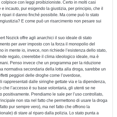
colpisce con leggi proibizioniste. Certo in molti casi
le e incauto, pur esigendo la giustizia, per principio, che il
e ripari il danno finché possibile. Ma come può lo stato
ingiustizia? E come può un risarcimento non pesare sui
ert Nozick offre agli anarchici il suo ideale di stato
mento per aver imposto con la forza il monopolio del
ho in mente io, invece, non richiede l’esistenza dello stato,
nde regalo, creerebbe il clima ideologico ideale, ma è
mani. Penso invece che un programma per la riduzione
 normativa secondaria della lotta alla droga, sarebbe un
 effetti peggiori delle droghe come l’overdose,
li rappresentati dalle siringhe gettate via e la dipendenza,
to che l’accesso è su base volontaria, gli utenti se ne
o positivamente. Prendiamo le sale per l’uso controllato,
incipale non sta nel fatto che permettono di usare la droga
(fatto pur sempre vero), ma nel fatto che offrono la
ionale) di stare al riparo dalla polizia. Lo stato punta a