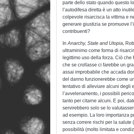
parte dello stato quando questo lo 
l’autodifesa diretta è un atto inuti
colpevole risarcisca la vittima e n
generare giustizia se promuove l’
contribuenti?
In
Anarchy, State and Utopia
, Rob
ultraminimo come forma di risarci
legittimo uso della forza. Ciò che 
che se crollasse ci farebbe un gra
assai improbabile che accada do
del danno funzionerebbe come una
tentativo di alleviare alcuni degli
l’avvelenamento, i possibili perico
tanto per citarne alcuni. E poi, da
servirebbero solo se lo valutasser
ad esempio. La loro importanza pr
senza correre rischi per la salute 
possibilità (molto limitata e condiz