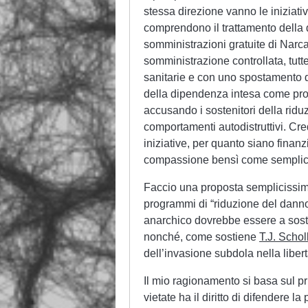
stessa direzione vanno le iniziati
comprendono il trattamento della
somministrazioni gratuite di Narca
somministrazione controllata, tutt
sanitarie e con uno spostamento de
della dipendenza intesa come pro
accusando i sostenitori della riduz
comportamenti autodistruttivi. C
iniziative, per quanto siano finanzi
compassione bensì come semplice a
Faccio una proposta semplicissim
programmi di “riduzione del danno”
anarchico dovrebbe essere a soste
nonché, come sostiene
T.J. Schol
dell’invasione subdola nella libe
Il mio ragionamento si basa sul pri
vietate ha il diritto di difendere l