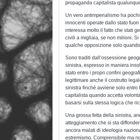
propaganda capitalista qualunque 
Un vero antimperialismo ha pochiss
innocenti operate dallo stato fuori 
interessa molto il fatto che stati g
civili a migliaia, se non milioni.
qualche opposizione solo quando q
Sono traditi dall’ossessione geog
sinistra, espresso in maniera inso
stato entro i propri confini geografi
legittimare anche il costrutto legal
sinistra finché avviene solo entro lo
capitalista quando accetta volontari
basarsi sulla stessa logica che rico
Una grossa fetta della sinistra, a
atteggiamento che si sta diffonde
ancora malati di ideologia nazion
estremismo. Comprensibile ma no