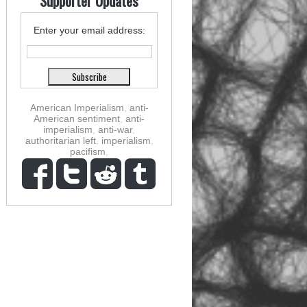
Supporter Updates
Enter your email address:
American Imperialism
,
anti-
American sentiment
,
anti-
imperialism
,
anti-war
,
authoritarian left
,
imperialism
,
pacifism
,