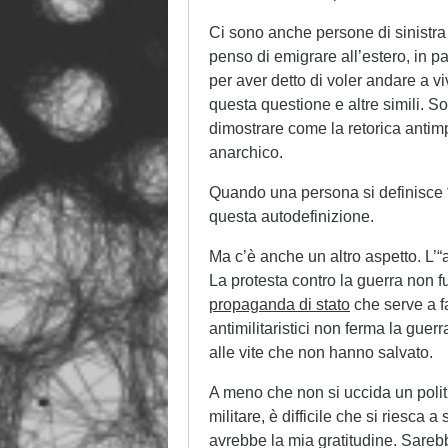
Ci sono anche persone di sinistr
penso di emigrare all’estero, in
per aver detto di voler andare a vi
questa questione e altre simili. 
dimostrare come la retorica antimp
anarchico.
Quando una persona si definisce “a
questa autodefinizione.
Ma c’è anche un altro aspetto. L’“a
La protesta contro la guerra non f
propaganda di stato
che serve a fa
antimilitaristici non ferma la guer
alle vite che non hanno salvato.
A meno che non si uccida un polit
militare, è difficile che si riesc
avrebbe la mia gratitudine. Sareb