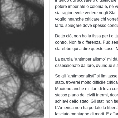
intendo qui scusare o giustificare
potere imperiale o coloniale, né v
sia ragionevole vedere negli Stati 
voglio neanche criticare chi vorrebb
farlo, spiegare dove spesso condu
Detto ciò, non ho la fissa per i di
contro. Non fa differenza. Può s
starebbe qui a dire queste cose. M
La parola “antimperialismo” mi dà i 
ossessionato da loro, ovunque si
Se gli “antimperialisti” si limitass
stato, troverei molto difficile crit
Muoiono anche militari di leva cos
stesso piano dei civili inermi, r
schiavi dello stato. Gli stati non 
L’America non ha portato la libertà
lasciato montagne di morti. E affa