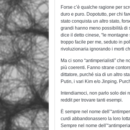
Forse c’è qualche ragione per scr
duro e puro. Dopotutto, per chi fa
stato conquista un altro stato, for
grandi hanno meno possibilità di 
dice il detto cinese, “le montagne
troppo facile per me, seduto in pol
rivoluzionaria ignorando i morti c
Ma ci sono “antimperialisti” che n
più coerenti. Fanno strane contor
dittatore, purché sia di un altro 
Putin, i vari Kim e/o Jinping. Pu
Intendiamoci, non parlo solo dei r
reddit per trovare tanti esempi.
È sempre nel nome dell’“antimperi
curdi abbandonassero la loro lotta c
Sempre nel nome dell’“antimperial