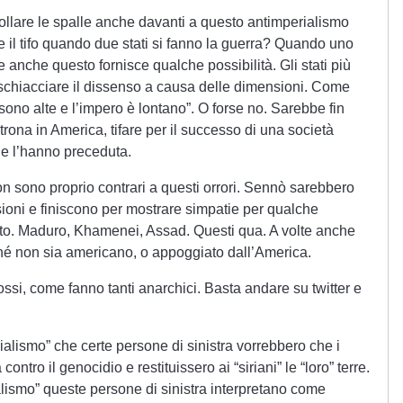
ollare le spalle anche davanti a questo antimperialismo
re il tifo quando due stati si fanno la guerra? Quando uno
se anche questo fornisce qualche possibilità. Gli stati più
schiacciare il dissenso a causa delle dimensioni. Come
 sono alte e l’impero è lontano”. O forse no. Sarebbe fin
trona in America, tifare per il successo di una società
he l’hanno preceduta.
on sono proprio contrari a questi orrori. Sennò sarebbero
sioni e finiscono per mostrare simpatie per qualche
stato. Maduro, Khamenei, Assad. Questi qua. A volte anche
rché non sia americano, o appoggiato dall’America.
ossi, come fanno tanti anarchici. Basta andare su twitter e
alismo” che certe persone di sinistra vorrebbero che i
ontro il genocidio e restituissero ai “siriani” le “loro” terre.
ismo” queste persone di sinistra interpretano come