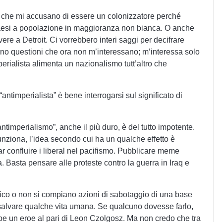
a che mi accusano di essere un colonizzatore perché
 paesi a popolazione in maggioranza non bianca. O anche
vere a Detroit. Ci vorrebbero interi saggi per decifrare
Sono questioni che ora non m’interessano; m’interessa solo
erialista alimenta un nazionalismo tutt’altro che
ntimperialista” è bene interrogarsi sul significato di
ntimperialismo”, anche il più duro, è del tutto impotente.
unziona, l’idea secondo cui ha un qualche effetto è
r confluire i liberal nel pacifismo. Pubblicare meme
ra. Basta pensare alle proteste contro la guerra in Iraq e
ico o non si compiano azioni di sabotaggio di una base
a a salvare qualche vita umana. Se qualcuno dovesse farlo,
be un eroe al pari di Leon Czolgosz. Ma non credo che tra