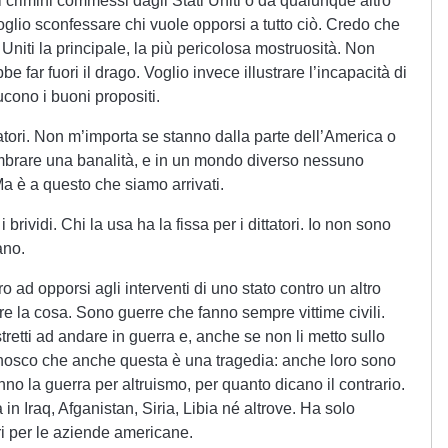
 i crimini commessi dagli Stati Uniti o da qualunque altro
oglio sconfessare chi vuole opporsi a tutto ciò. Credo che
Uniti la principale, la più pericolosa mostruosità. Non
e far fuori il drago. Voglio invece illustrare l’incapacità di
cono i buoni propositi.
ttatori. Non m’importa se stanno dalla parte dell’America o
embrare una banalità, e in un mondo diverso nessuno
a è a questo che siamo arrivati.
brividi. Chi la usa ha la fissa per i dittatori. Io non sono
ano.
ero ad opporsi agli interventi di uno stato contro un altro
icare la cosa. Sono guerre che fanno sempre vittime civili.
tretti ad andare in guerra e, anche se non li metto sullo
iconosco che anche questa è una tragedia: anche loro sono
fanno la guerra per altruismo, per quanto dicano il contrario.
 in Iraq, Afganistan, Siria, Libia né altrove. Ha solo
ri per le aziende americane.