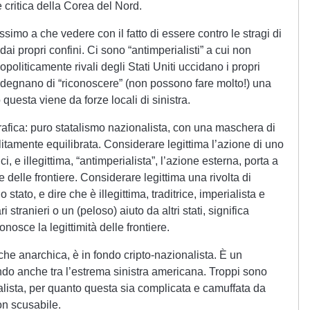
critica della Corea del Nord.
imo a che vedere con il fatto di essere contro le stragi di
dai propri confini. Ci sono “antimperialisti” a cui non
eopoliticamente rivali degli Stati Uniti uccidano i propri
 Si degnano di “riconoscere” (non possono fare molto!) una
uesta viene da forze locali di sinistra.
rafica: puro statalismo nazionalista, con una maschera di
litamente equilibrata. Considerare legittima l’azione di uno
ci, e illegittima, “antimperialista”, l’azione esterna, porta a
e delle frontiere. Considerare legittima una rivolta di
 stato, e dire che è illegittima, traditrice, imperialista e
 stranieri o un (peloso) aiuto da altri stati, significa
nosce la legittimità delle frontiere.
nche anarchica, è in fondo cripto-nazionalista. È un
ndo anche tra l’estrema sinistra americana. Troppi sono
alista, per quanto questa sia complicata e camuffata da
n scusabile.