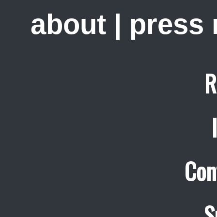
about
|
press
R
Con
S