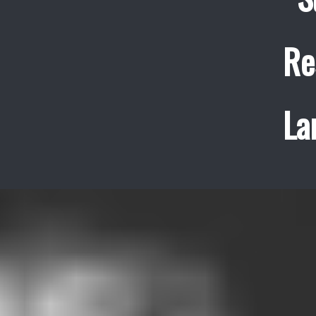
Re
La