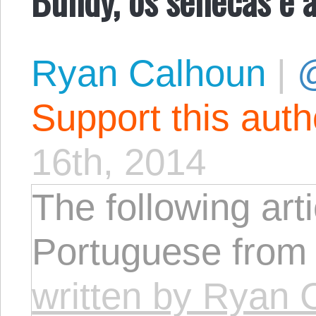
Ryan Calhoun
|
@
Support this aut
16th, 2014
The following arti
Portuguese from
written by Ryan 