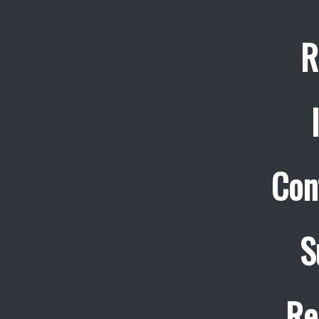
R
Con
S
Re