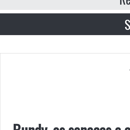
S
Bundy, os senecas e a