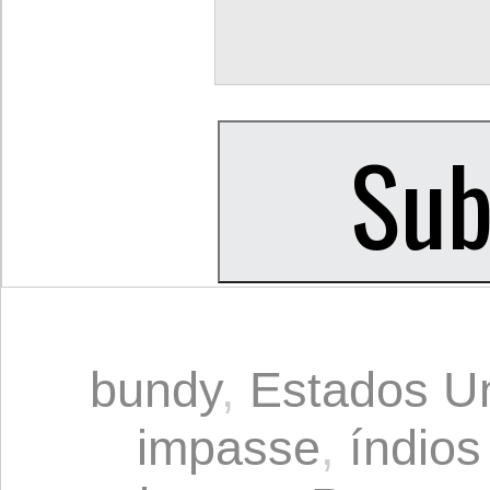
bundy
,
Estados U
impasse
,
índio