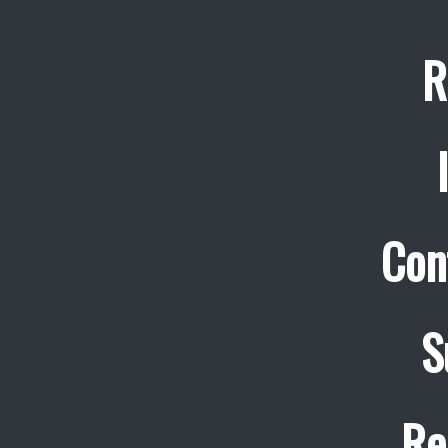
R
Con
S
Re