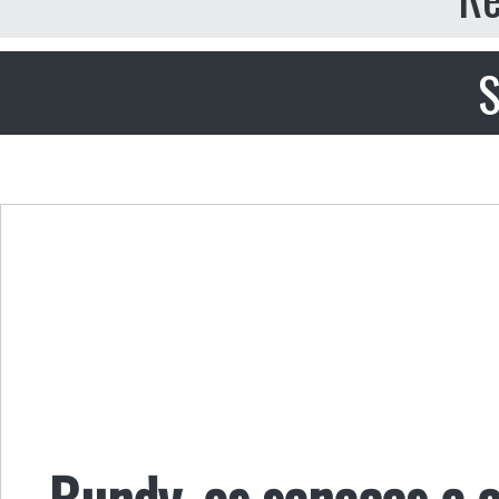
S
Bundy, os senecas e a