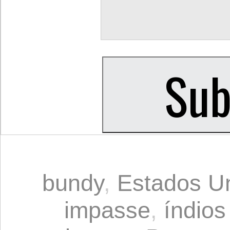
bundy
,
Estados U
impasse
,
índio