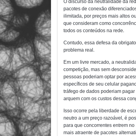
O discurso da neutralidade da re
pacotes de conexão diferenciados
ilimitada, por preços mais altos
que consideram como concorrência.
todos os conteúdos na rede.
Contudo, essa defesa da obrigato
problema real.
Em um livre mercado, a neutralida
competição, mas sem desconsider
pessoas poderiam optar por acess
específicos de seu celular paga
tráfego de dados poderiam pagar
arquem com os custos dessa con
Isso ocorre pela liberdade de es
neutro a um preço razoável, é pos
para que concorrentes
entrem no 
mais atraente de pacotes alternat