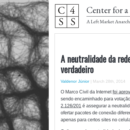
Center for a 
A Left Market Anarch
A neutralidade da red
verdadeiro
Valdenor Júnior
|
March 28th, 2014
O Marco Civil da Internet
foi apro
sendo encaminhado para votação 
2.126/201
é assegurar a neutrali
ofertar pacotes de conexão difer
apenas para certos sites no celula