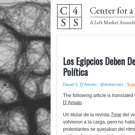
Center for a 
A Left Market Anarch
Los Egipcios Deben De
Política
David S. D'Amato
|
@dsdamato
|
Supp
The following article is translate
D’Amato
.
Un titular de la revista
Time
del vi
volvieron a la carga, pero no hab
protestantes se quejaban del rit