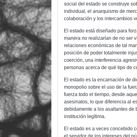
social del estado se construye so
individual, el anarquismo de merc
colaboración y los intercambios vo
El estado está diseñado para forz
manera no realizarían de no ser ví
relaciones económicas de tal ma
posición de poder totalmente inju
coerción, una interferencia agres
personas acerca de qué tipo de co
El estado es la encarnación de dic
monopolio sobre el uso de la fuer
fuerza todo el tiempo, desde aqu
asesinatos, lo que diferencia al
debidamente a los asaltantes de
institución legítima.
El estado es a veces concebido c
el servidor de los intereses del p