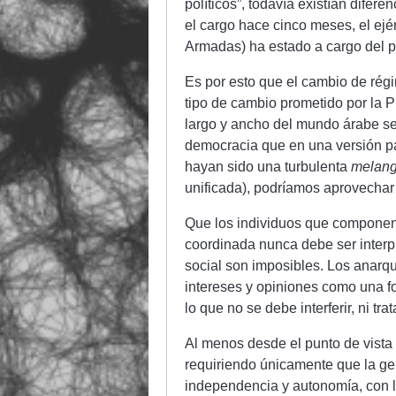
políticos”, todavía existían dife
el cargo hace cinco meses, el ejé
Armadas) ha estado a cargo del p
Es por esto que el cambio de rég
tipo de cambio prometido por la P
largo y ancho del mundo árabe s
democracia que en una versión par
hayan sido una turbulenta
melan
unificada), podríamos aprovechar
Que los individuos que componen 
coordinada nunca debe ser interp
social son imposibles. Los anarq
intereses y opiniones como una f
lo que no se debe interferir, ni tra
Al menos desde el punto de vista
requiriendo únicamente que la gen
independencia y autonomía, con l