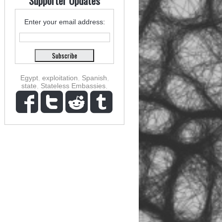
Supporter Updates
Enter your email address:
Egypt
,
exploitation
,
Spanish
,
state
,
Stateless Embassies
,