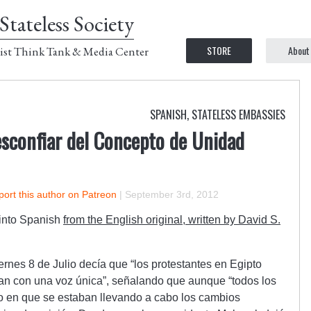
Stateless Society
STORE
About
ist Think Tank & Media Center
SPANISH
,
STATELESS EMBASSIES
sconfiar del Concepto de Unidad
ort this author on Patreon
|
September 3rd, 2012
d into Spanish
from the English original, written by David S.
ernes 8 de Julio decía que “los protestantes en Egipto
lan con una voz única”, señalando que aunque “todos los
mo en que se estaban llevando a cabo los cambios