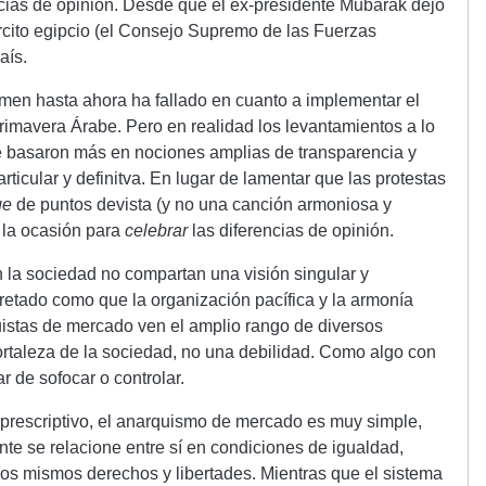
rencias de opinión. Desde que el ex-presidente Mubarak dejó
rcito egipcio (el Consejo Supremo de las Fuerzas
aís.
imen hasta ahora ha fallado en cuanto a implementar el
rimavera Árabe. Pero en realidad los levantamientos a lo
e basaron más en nociones amplias de transparencia y
ticular y definitva. En lugar de lamentar que las protestas
ge
de puntos devista (y no una canción armoniosa y
 la ocasión para
celebrar
las diferencias de opinión.
la sociedad no compartan una visión singular y
retado como que la organización pacífica y la armonía
uistas de mercado ven el amplio rango de diversos
ortaleza de la sociedad, no una debilidad. Como algo con
tar de sofocar o controlar.
 prescriptivo, el anarquismo de mercado es muy simple,
te se relacione entre sí en condiciones de igualdad,
os mismos derechos y libertades. Mientras que el sistema