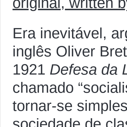
original, written
Era inevitável, a
inglês Oliver Bre
1921
Defesa da 
chamado “social
tornar-se simple
sociedade de cl