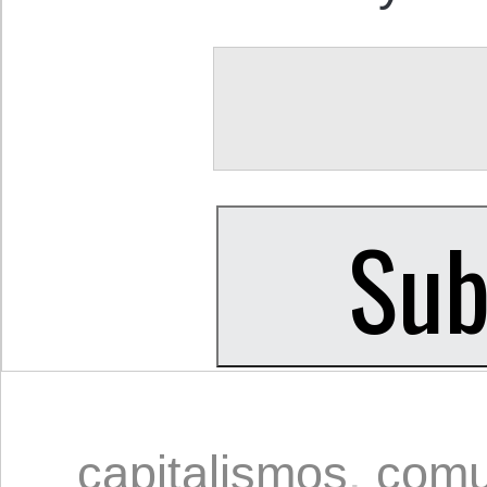
capitalismos
,
com