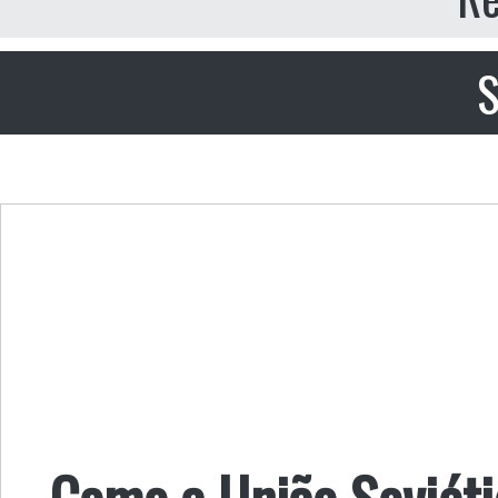
S
Como a União Soviéti