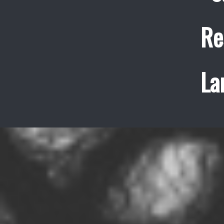
Re
La