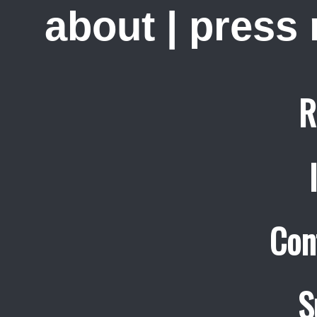
about
|
press
R
Con
S