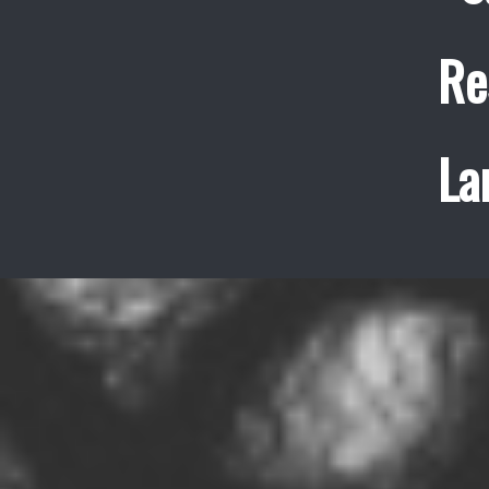
Re
La