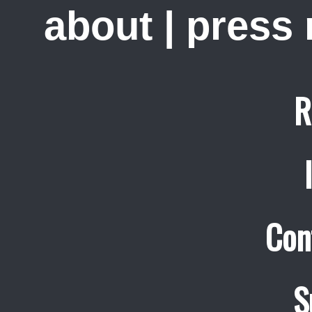
about
|
press
R
Con
S