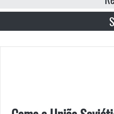
S
Como a União Soviéti