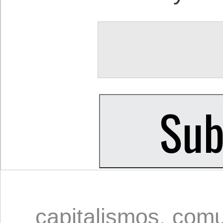
capitalismos
,
com