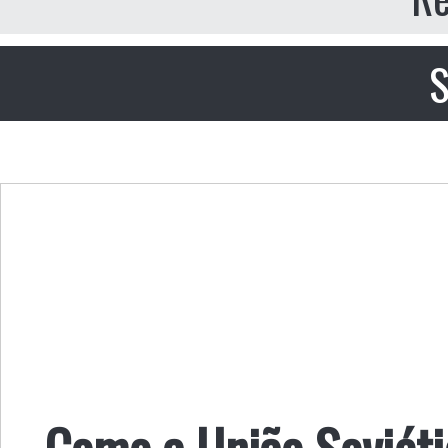
S
Como a União Soviéti