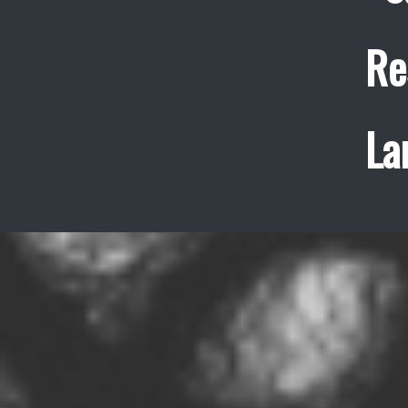
Re
La