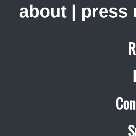
about
|
press
R
Con
S