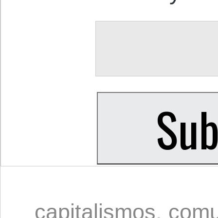
capitalismos
,
com