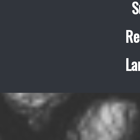
S
Re
La