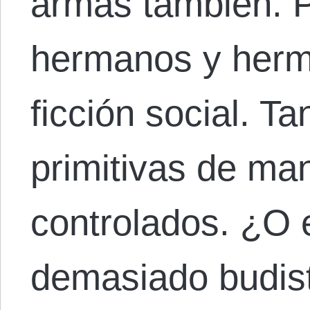
armas también. P
hermanos y herm
ficción social. T
primitivas de ma
controlados. ¿O 
demasiado budi