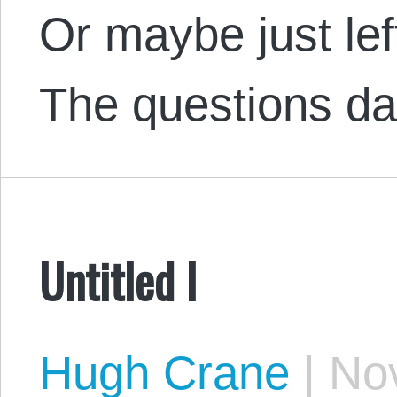
Or maybe just left
The questions 
Untitled I
Hugh Crane
|
Nov