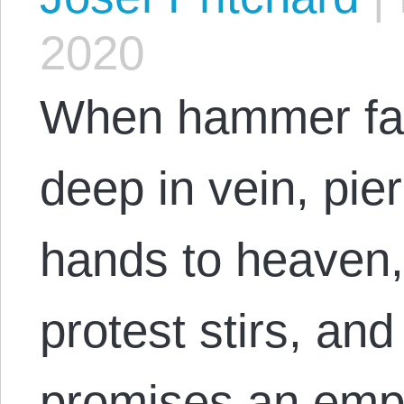
2020
When hammer fall
deep in vein, pie
hands to heaven, 
protest stirs, an
promises an empi