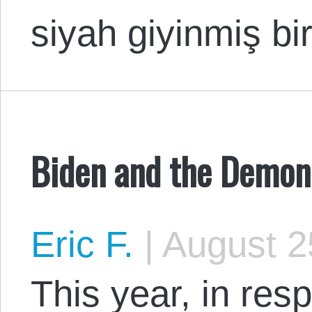
siyah giyinmiş b
Biden and the Demoni
Eric F.
|
August 2
This year, in res