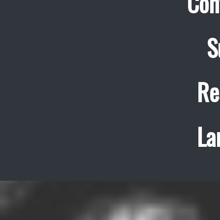
Con
S
Re
La