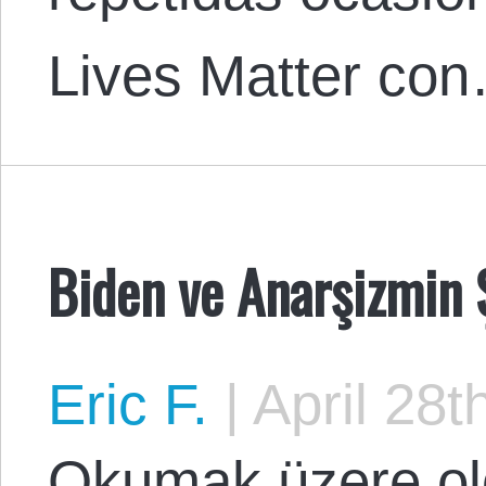
Lives Matter co
Biden ve Anarşizmin 
Eric F.
|
April 28t
Okumak üzere ol