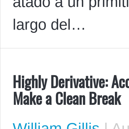
atado a un primit
largo del…
Highly Derivative: Acc
Make a Clean Break
William Gillis
|
Au