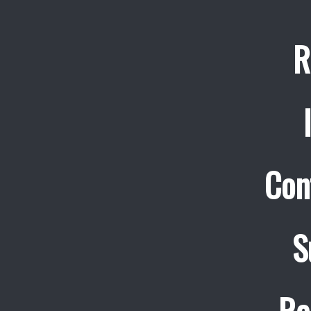
R
Con
S
Re