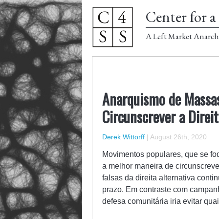
Center for a 
A Left Market Anarch
Anarquismo de Massas:
Circunscrever a Direit
Derek Wittorff
|
August 26th, 2020
Movimentos populares, que se foq
a melhor maneira de circunscrever
falsas da direita alternativa con
prazo. Em contraste com campan
defesa comunitária iria evitar qu