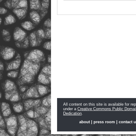
All content on this site is available for re
under a
Creative Commons Public Domai
Dedication
.
about
|
press room
|
contact 