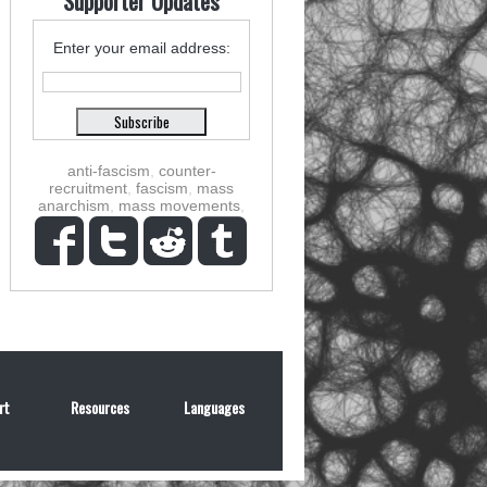
Supporter Updates
Enter your email address:
anti-fascism
,
counter-
recruitment
,
fascism
,
mass
anarchism
,
mass movements
,
rt
Resources
Languages