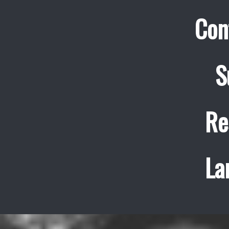
Con
S
Re
La