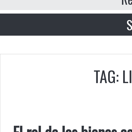
S
TAG: 
El rol de los bienes