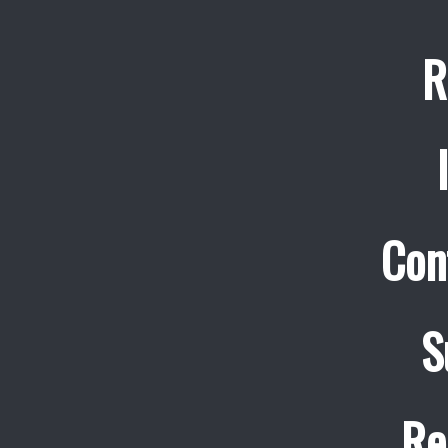
R
Con
S
Re