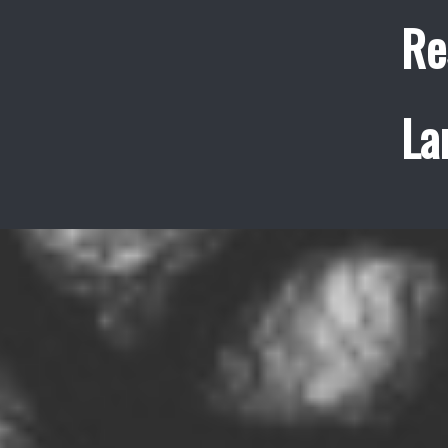
Re
La