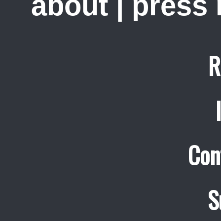
about
|
press
R
Con
S