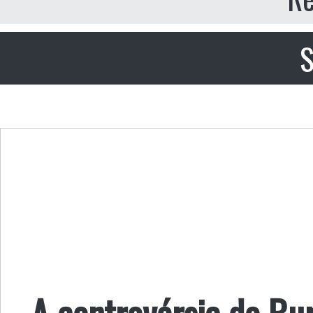
S
A controvérsia do Bu